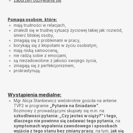
zaburzeń odżywiania się
.
Pomaga osobom, które:
mają trudności w relacjach,
znaleźli się w trudnej sytuacji życiowej takiej jak: rozwód,
śmierć bliskiej osoby,
zmagają się z problemami w pracy,
borykają się z kłopotami w życiu osobistym,
mają niską samoocenę,
nie radzą sobie z emocjami,
są niezadowolone z jakości swojego życia,
zmagają się z perfekcjonizmem,
prokrastynują.
Wystąpienia medialne:
Mgr Alicja Stankiewicz wielokrotnie gościła na antenie
TVP2 w programie
„Pytanie na Śniadanie”
.
Rozmowy z prowadzącymi skupiały się m.in. na
szkodliwości pytania: „Czy jesteś w ciąży?” i tego,
dlaczego nie powinno się zadawać tego pytania
, na
symptomach wypalenia zawodowego i sposobach
wyjścia z tego stanu bez zmiany pracy
, na tym,
jak się