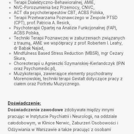
Terapii Dialektyczno-Behawioralnej, AMiE,
NVC-Porozumienia bez Przemocy, CNVC,
ACT dla psychoterapeutów CBT, ACBS Polska,
Terapii Przetwarzania Poznawczego w Zespole PTSD
(CPT), prof. Patricia A. Resick,
Psychoterapii Opartej na Analizie Funkcjonalnej (FAP),
ACBS Polska,
Techniki Terapii Poznawczej w zaburzeniach związanych
z traumą, AMiE we współpracy z prof. Robertem l. Leahy,
dr Babak Najad,
Mindfulness Based Stress Reduction (MBSR), mgr Cezary
Skura,
Choreoterapii u Agnieszki Szymańskiej-Kierlandczyk (IPiN
oraz Psychomedic.pl),
Muzykoterapii, zawierające elementy psychodramy
Morenowskiej, techniki terapii Gestalt dotyczące pracy z
ciałem oraz Portretu Muzycznego.
Doświadczenie:
Doświadczenie zawodowe
zdobywała między innymi
pracując w Instytucie Psychiatrii i Neurologii, na oddziale
całodobowym, w Klinice Nerwic, Zaburzeń Osobowości i
Odżywiania w Warszawie a także pracując z osobami