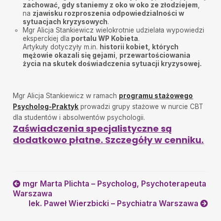
zachować, gdy staniemy z oko w oko ze złodziejem
,
na
zjawisku rozproszenia odpowiedzialności w
sytuacjach kryzysowych
.
Mgr Alicja Stankiewicz wielokrotnie udzielała wypowiedzi
eksperckiej dla
portalu WP Kobieta
.
Artykuły dotyczyły m.in.
historii kobiet, których
mężowie okazali się gejami
,
przewartościowania
życia na skutek doświadczenia sytuacj
i kryzysowej.
Mgr Alicja Stankiewicz w ramach
programu stażowego
Psycholog-Praktyk
prowadzi grupy stażowe w nurcie CBT
dla studentów i absolwentów psychologii.
Zaświadczenia specjalistyczne są
dodatkowo płatne. Szczegóły w cenniku.
mgr Marta Plichta – Psycholog, Psychoterapeuta
Warszawa
lek. Paweł Wierzbicki – Psychiatra Warszawa