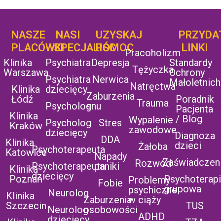
NASZE
NASI
UZYSKAJ
UZYSKAJ
PRZYDA
POMOC
PLACÓWKI
SPECJALIŚCI
POMOC
LINKI
Pracoholizm
Klinika
Psychiatra
Depresja
Standardy
Tężyczka
Warszawa
Ochrony
Psychiatra
Nerwica
Małoletnich
Natręctwa
Klinika
dziecięcy
Zaburzenia
Łódź
Poradnik
Trauma
Psycholog
snu
Pacjenta
Klinika
/ Blog
Wypalenie
Psycholog
Stres
Kraków
zawodowe
dziecięcy
Diagnoza
DDA
Klinika
dzieci
Żałoba
Psychoterapeuta
Katowice
Napady
Zaświadczen
Rozwód
Psychoterapeuta
paniki
Klinika
dziecięcy
Poznań
Psychoterap
Problemy
Fobie
grupowa
psychiczne
Neurolog
Klinika
Zaburzenia
w ciąży
Szczecin
TUS
Neurolog
osobowości
ADHD
dziecięcy