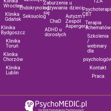
Klinika
TZA
Zaburzenia
u
Wrocław
Endokrynolog
odżywiania
dzieci
Psychoterap
się
Klinika
CBT
Seksuolog
Autyzm i
Gdańsk
ChaD
Zespół
Terapia
Aspergera
Klinika
schematów
ADHD u
Bydgoszcz
dorosłych
Szkolenia
Klinika
/
Toruń
webinary
dla
Klinika
Chorzów
psychologó
Klinika
Kontakt
Lublin
Praca