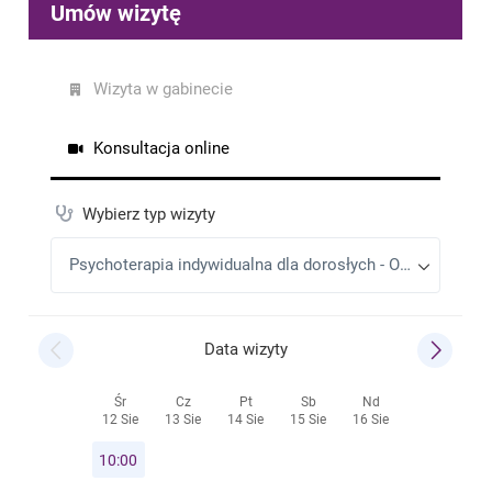
Bardzo duze zaangazowanie, pelny profesjonalizm,
jestem pod wrazeniem.
Agnieszka
•
2025-04-11
Bardzo miła Pani Psycholog, w profesjonalny sposób
prowadziła rozmowę.
Agata L
•
2024-10-30
Najlepsza Pani terapeutka jaką do tej pory miałam.
Niezwykle profesjonalna i empatyczna. Najtrudniejsze
tematy są do przebrnięcia. Czuję się zaopiekowania.
Basia
•
2024-10-17
Pani Alicja jest mega profesjonalna, bardzo pomocna i
empatyczna. Polecam każdemu, kto potrzebuje
uporządkować sobie coś w życiu.
Justyna
•
2023-11-03
Bardzo polecam