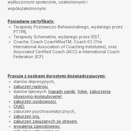
wykluczonymi społecznie, uzależnionymi i
współuzależnionymi.
Posiadane certyfikaty:
Terapeuty Poznawczo-Behawioralnego, wydanego przez
PTTPB,
Terapeuty Schematów, wydanego przez ISST,
Coacha: Coach CoachWiseTM, Coach ICI (The
International Association of Coaching Instistuties), oraz
Associated Certified Coach (ACC) w International Coach
Federation (ICF).
Pracuje z osobami dorosłymi doświadczającymi:
stanów depresyjnych,
zaburzeń nastroju
,
stanów lękowych (
napady paniki
,
fobie
,
zaburzenia
obsesyjno-kompulsywne
),
zaburzeń osobowości
,
ChAD
,
zaburzeń psychosomatycznych,
zaburzeń snu
,
zaburzeń związanych ze stresem
,
wypalenia zawodowego
,