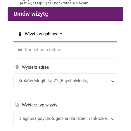
jest wyczerpująca i konkretna. Polecam.
Bożena
•
2025-11-06
Jestem bardzo zadowolona z konsultacji, krok po
kroku wszystko zostało wyjaśnione. Czułam się
zaopiekowana jak i spotkania bardzo pomogły mi w
budowaniu samoświadomości. Polecam!
Magdalena Socała
•
2025-06-30
Bardzo dobry i cierpliwy specjalista. Pani
Choroszewska diagnozowała naszą córeczkę,
zawsze cierpliwa, chętna do kontaktu i wyjaśnień.
Nawiązała z córką ciepłą relację. Polecam współpracę
Andrzej L.
•
2025-05-14
Bardzo profesjonalne podejście, ale też czuć szczere
zainteresowanie oraz chęć pomocy. Polecam!