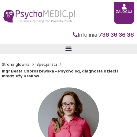
Przejdź
do
treści
ZALOGUJ
Infolinia
736 36 36 36
Strona główna
Specjaliści
mgr Beata Choroszewska – Psycholog, diagnosta dzieci i
młodzieży Kraków