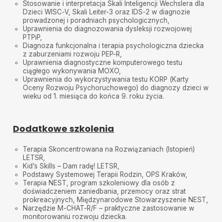
Stosowanie i interpretacja Skali Inteligencji Wechslera dla
Dzieci WISC-V, Skali Leiter-3 oraz IDS-2 w diagnozie
prowadzonej i poradniach psychologicznych,
Uprawnienia do diagnozowania dysleksji rozwojowej
PTPiP,
Diagnoza funkcjonalna i terapia psychologiczna dziecka
z zaburzeniami rozwoju PEP-R,
Uprawnienia diagnostyczne komputerowego testu
ciągłego wykonywania MOXO,
Uprawnienia do wykorzystywania testu KORP (Karty
Oceny Rozwoju Psychoruchowego) do diagnozy dzieci w
wieku od 1. miesiąca do końca 9. roku życia.
Dodatkowe szkolenia
Terapia Skoncentrowana na Rozwiązaniach (Istopień)
LETSR,
Kid’s Skills – Dam radę! LETSR,
Podstawy Systemowej Terapii Rodzin, OPS Kraków,
Terapia NEST, program szkoleniowy dla osób z
doświadczeniem zaniedbania, przemocy oraz strat
prokreacyjnych, Międzynarodowe Stowarzyszenie NEST,
Narzędzie M-CHAT-R/F – praktyczne zastosowanie w
monitorowaniu rozwoju dziecka.