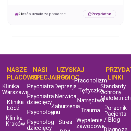
Przydatne
21
osób uznało za pomocne
NASZE
NASI
UZYSKAJ
UZYSKAJ
PRZYDA
POMOC
PLACÓWKI
SPECJALIŚCI
POMOC
LINKI
Pracoholizm
Klinika
Psychiatra
Depresja
Standardy
Tężyczka
Warszawa
Ochrony
Psychiatra
Nerwica
Małoletnich
Natręctwa
Klinika
dziecięcy
Zaburzenia
Łódź
Poradnik
Trauma
Psycholog
snu
Pacjenta
Klinika
/ Blog
Wypalenie
Psycholog
Stres
Kraków
zawodowe
dziecięcy
Diagnoza