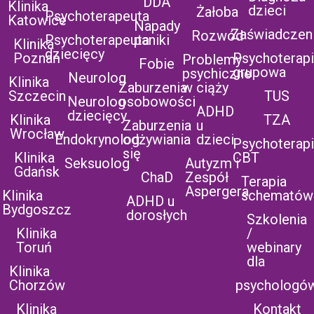
DDA
Klinika
dzieci
Żałoba
Psychoterapeuta
Katowice
Napady
Zaświadczen
Rozwód
Psychoterapeuta
paniki
Klinika
dziecięcy
Poznań
Psychoterap
Problemy
Fobie
grupowa
psychiczne
Neurolog
Klinika
Zaburzenia
w ciąży
Szczecin
TUS
Neurolog
osobowości
ADHD
dziecięcy
Klinika
TZA
Zaburzenia
u
Wrocław
Endokrynolog
odżywiania
dzieci
Psychoterap
się
Klinika
CBT
Seksuolog
Autyzm i
Gdańsk
ChaD
Zespół
Terapia
Aspergera
Klinika
schematów
ADHD u
Bydgoszcz
dorosłych
Szkolenia
Klinika
/
Toruń
webinary
dla
Klinika
Chorzów
psychologó
Klinika
Kontakt