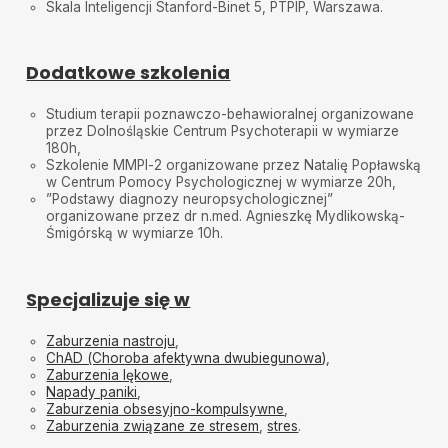
Skala Inteligencji Stanford-Binet 5, PTPIP, Warszawa.
Dodatkowe szkolenia
Studium terapii poznawczo-behawioralnej organizowane
przez Dolnośląskie Centrum Psychoterapii w wymiarze
180h,
Szkolenie MMPI-2 organizowane przez Natalię Popławską
w Centrum Pomocy Psychologicznej w wymiarze 20h,
”Podstawy diagnozy neuropsychologicznej”
organizowane przez dr n.med. Agnieszkę Mydlikowską-
Śmigórską w wymiarze 10h.
Specjalizuje się w
Zaburzenia nastroju
,
ChAD (Choroba afektywna dwubiegunowa)
,
Zaburzenia lękowe
,
Napady paniki
,
Zaburzenia obsesyjno-kompulsywne
,
Zaburzenia związane ze stresem
,
stres
.