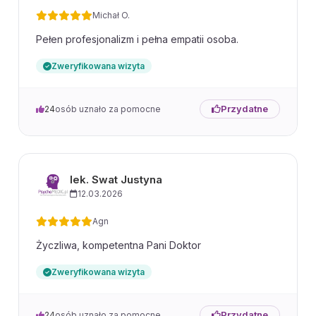
Michał O.
Pełen profesjonalizm i pełna empatii osoba.
Zweryfikowana wizyta
Przydatne
24
osób uznało za pomocne
lek. Swat Justyna
12.03.2026
Agn
Życzliwa, kompetentna Pani Doktor
Zweryfikowana wizyta
Przydatne
24
osób uznało za pomocne