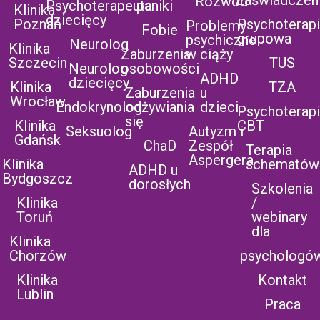
Zaświadczen
Rozwód
Psychoterapeuta
paniki
Klinika
dziecięcy
Poznań
Psychoterap
Problemy
Fobie
grupowa
psychiczne
Neurolog
Klinika
Zaburzenia
w ciąży
Szczecin
TUS
Neurolog
osobowości
ADHD
dziecięcy
Klinika
TZA
Zaburzenia
u
Wrocław
Endokrynolog
odżywiania
dzieci
Psychoterap
się
Klinika
CBT
Seksuolog
Autyzm i
Gdańsk
ChaD
Zespół
Terapia
Aspergera
Klinika
schematów
ADHD u
Bydgoszcz
dorosłych
Szkolenia
Klinika
/
Toruń
webinary
dla
Klinika
Chorzów
psychologó
Klinika
Kontakt
Lublin
Praca