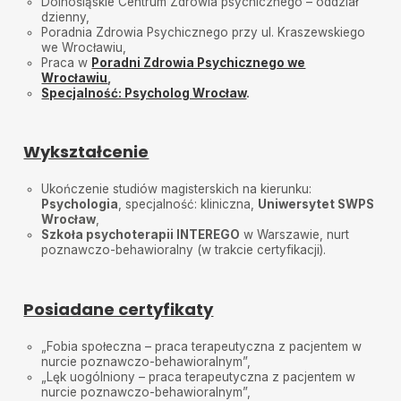
Dolnośląskie Centrum Zdrowia psychicznego – oddział
dzienny,
Poradnia Zdrowia Psychicznego przy ul. Kraszewskiego
we Wrocławiu,
Praca w
Poradni Zdrowia Psychicznego we
Wrocławiu
,
Specjalność: Psycholog Wrocław
.
Wykształcenie
Ukończenie studiów magisterskich na kierunku:
Psychologia
, specjalność: kliniczna,
Uniwersytet SWPS
Wrocław
,
Szkoła psychoterapii INTEREGO
w Warszawie, nurt
poznawczo-behawioralny (w trakcie certyfikacji).
Posiadane certyfikaty
„Fobia społeczna – praca terapeutyczna z pacjentem w
nurcie poznawczo-behawioralnym”,
„Lęk uogólniony – praca terapeutyczna z pacjentem w
nurcie poznawczo-behawioralnym”,