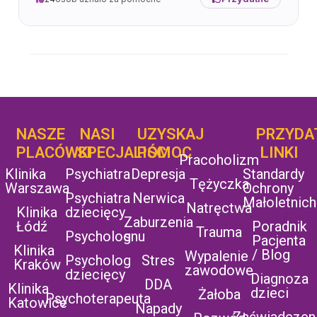
NASZE
NASI
UZYSKAJ
UZYSKAJ
PRZYDA
POMOC
PLACÓWKI
SPECJALIŚCI
POMOC
LINKI
Pracoholizm
Klinika
Psychiatra
Depresja
Standardy
Tężyczka
Warszawa
Ochrony
Psychiatra
Nerwica
Małoletnich
Natręctwa
Klinika
dziecięcy
Zaburzenia
Łódź
Poradnik
Trauma
Psycholog
snu
Pacjenta
Klinika
/ Blog
Wypalenie
Psycholog
Stres
Kraków
zawodowe
dziecięcy
Diagnoza
DDA
Klinika
dzieci
Żałoba
Psychoterapeuta
Katowice
Napady