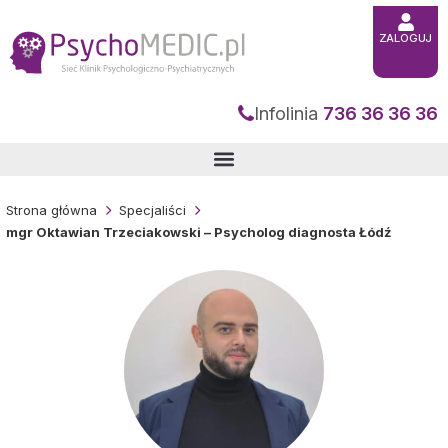
Przejdź
do
treści
ZALOGUJ
Infolinia
736 36 36 36
Strona główna
Specjaliści
mgr Oktawian Trzeciakowski – Psycholog diagnosta Łódź