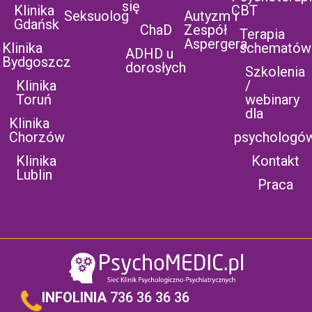
się
Klinika
CBT
Seksuolog
Autyzm i
Gdańsk
ChaD
Zespół
Terapia
Aspergera
Klinika
schematów
ADHD u
Bydgoszcz
dorosłych
Szkolenia
Klinika
/
Toruń
webinary
dla
Klinika
Chorzów
psychologó
Klinika
Kontakt
Lublin
Praca
INFOLINIA
736 36 36 36