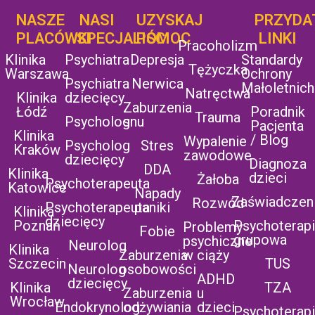
NASZE
NASI
UZYSKAJ
UZYSKAJ
PRZYDA
POMOC
PLACÓWKI
SPECJALIŚCI
POMOC
LINKI
Pracoholizm
Klinika
Psychiatra
Depresja
Standardy
Tężyczka
Warszawa
Ochrony
Psychiatra
Nerwica
Małoletnich
Natręctwa
Klinika
dziecięcy
Zaburzenia
Łódź
Poradnik
Trauma
Psycholog
snu
Pacjenta
Klinika
/ Blog
Wypalenie
Psycholog
Stres
Kraków
zawodowe
dziecięcy
Diagnoza
DDA
Klinika
dzieci
Żałoba
Psychoterapeuta
Katowice
Napady
Zaświadczen
Rozwód
Psychoterapeuta
paniki
Klinika
dziecięcy
Poznań
Psychoterap
Problemy
Fobie
grupowa
psychiczne
Neurolog
Klinika
Zaburzenia
w ciąży
Szczecin
TUS
Neurolog
osobowości
ADHD
dziecięcy
Klinika
TZA
Zaburzenia
u
Wrocław
Endokrynolog
odżywiania
dzieci
Psychoterap