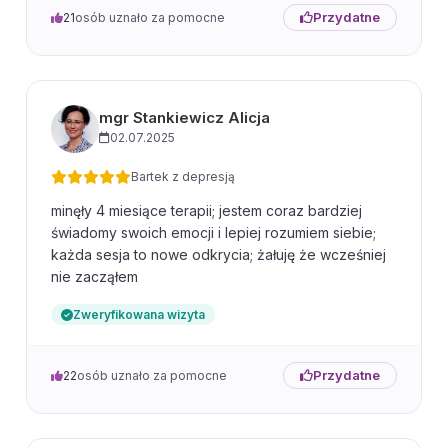
Przydatne
21
osób uznało za pomocne
mgr Stankiewicz Alicja
02.07.2025
Bartek z depresją
minęły 4 miesiące terapii; jestem coraz bardziej
świadomy swoich emocji i lepiej rozumiem siebie;
każda sesja to nowe odkrycia; żałuję że wcześniej
nie zacząłem
Zweryfikowana wizyta
Przydatne
22
osób uznało za pomocne