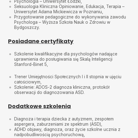
Psychologia – Uniwersytet Łódzki,
Seksuologia Kliniczna Opiniowanie, Edukacja, Terapia –
Uniwersytet Adama Mickiewicza w Poznaniu,
Przygotowanie pedagogiczne do wykonywania zawodu
Psychologa – Wyższa Szkoła Nauk o Zdrowiu w
Bydgoszczy.
Posiadane certyfikaty
Szkolenie kwalifikacyjne dla psychologów nadające
uprawnienia do posługiwania się Skalą Inteligencji
Stanford-Binet 5,
Trener Umiejętności Społecznych I i II stopnia w ujęciu
całościowym,
Szkolenie: ADOS-2 diagnoza kliniczna, protokół
obserwacji do diagnozowania ASD.
Dodatkowe szkolenia
Diagnoza i terapia dziecka z autyzmem, zespołem
aspergera, zaburzeniami ze spektrum (ASD),
ADHD objawy, diagnoza, oraz życie szkolne ucznia z
nadpobudliwością psychoruchową,