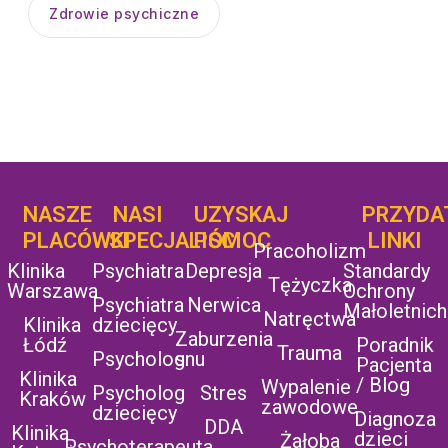
Zdrowie psychiczne
NASZE
NASI
UZYSKAJ
UZYSKAJ
PRZYDA
POMOC
PLACÓWKI
SPECJALIŚCI
POMOC
LINKI
Pracoholizm
Klinika
Psychiatra
Depresja
Standardy
Tężyczka
Warszawa
Ochrony
Psychiatra
Nerwica
Małoletnich
Natręctwa
Klinika
dziecięcy
Zaburzenia
Łódź
Poradnik
Trauma
Psycholog
snu
Pacjenta
Klinika
/ Blog
Wypalenie
Psycholog
Stres
Kraków
zawodowe
dziecięcy
Diagnoza
DDA
Klinika
dzieci
Żałoba
Psychoterapeuta