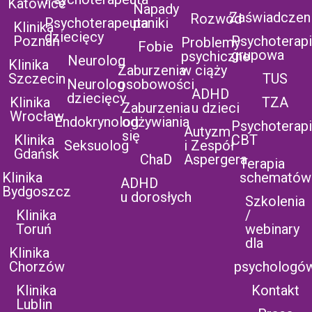
Katowice
Napady
Zaświadczen
Rozwód
Psychoterapeuta
paniki
Klinika
dziecięcy
Poznań
Psychoterap
Problemy
Fobie
grupowa
psychiczne
Neurolog
Klinika
Zaburzenia
w ciąży
Szczecin
TUS
Neurolog
osobowości
ADHD
dziecięcy
Klinika
TZA
Zaburzenia
u dzieci
Wrocław
Endokrynolog
odżywiania
Psychoterap
Autyzm
się
Klinika
CBT
Seksuolog
i Zespół
Gdańsk
ChaD
Aspergera
Terapia
Klinika
schematów
ADHD
Bydgoszcz
u dorosłych
Szkolenia
Klinika
/
Toruń
webinary
dla
Klinika
Chorzów
psychologó
Klinika
Kontakt
Lublin