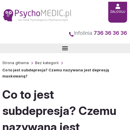
Przejdź
do
ZALOGUJ
treści
Infolinia
736 36 36 36
Strona główna
Bez kategorii
Co to jest subdepresja? Czemu nazywana jest depresją
maskowaną?
Co to jest
subdepresja? Czemu
nazywana jest