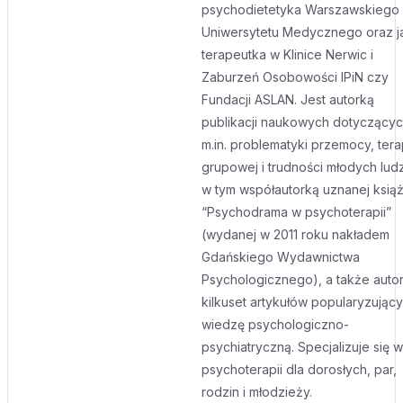
psychodietetyka Warszawskiego
Uniwersytetu Medycznego oraz j
terapeutka w Klinice Nerwic i
Zaburzeń Osobowości IPiN czy
Fundacji ASLAN. Jest autorką
publikacji naukowych dotyczący
m.in. problematyki przemocy, terap
grupowej i trudności młodych ludz
w tym współautorką uznanej książ
“Psychodrama w psychoterapii”
(wydanej w 2011 roku nakładem
Gdańskiego Wydawnictwa
Psychologicznego), a także auto
kilkuset artykułów popularyzując
wiedzę psychologiczno-
psychiatryczną. Specjalizuje się w
psychoterapii dla dorosłych, par,
rodzin i młodzieży.