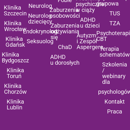
grupowa
psychiczne
Neurolog
Klinika
Zaburzenia
w ciąży
Szczecin
TUS
Neurolog
osobowości
ADHD
dziecięcy
Klinika
TZA
Zaburzenia
u dzieci
Wrocław
Endokrynolog
odżywiania
Psychoterap
Autyzm
się
Klinika
CBT
Seksuolog
i Zespół
Gdańsk
ChaD
Aspergera
Terapia
Klinika
schematów
ADHD
Bydgoszcz
u dorosłych
Szkolenia
Klinika
/
Toruń
webinary
dla
Klinika
Chorzów
psychologó
Klinika
Kontakt
Lublin
Praca