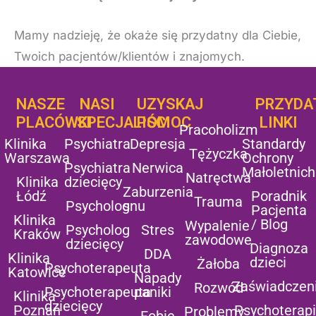
Mamy nadzieję, że okaże się przydatny dla Ciebie,
Twoich pacjentów/klientów i znajomych.
NASZE
NASI
UZYSKAJ
UZYSKAJ
PRZYDA
POMOC
PLACÓWKI
SPECJALIŚCI
POMOC
LINKI
Pracoholizm
Klinika
Psychiatra
Depresja
Standardy
Tężyczka
Warszawa
Ochrony
Psychiatra
Nerwica
Małoletnich
Natręctwa
Klinika
dziecięcy
Zaburzenia
Łódź
Poradnik
Trauma
Psycholog
snu
Pacjenta
Klinika
/ Blog
Wypalenie
Psycholog
Stres
Kraków
zawodowe
dziecięcy
Diagnoza
DDA
Klinika
dzieci
Żałoba
Psychoterapeuta
Katowice
Napady
Zaświadczen
Rozwód
Psychoterapeuta
paniki
Klinika
dziecięcy
Poznań
Psychoterap
Problemy
Fobie