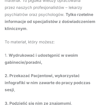
materiał. To pigułka wiedzy opracowana
przez naszych profesjonalistów – lekarzy
psychiatrów oraz psychologów.
Tylko rzetelne
informacje od specjalistów z doświadczeniem
klinicznym
.
To materiał, który możesz:
1.
Wydrukować i udostępnić w swoim
gabinecie/poradni,
2. Przekazać Pacjentowi, wykorzystać
infografiki w nim zawarte do pracy podczas
sesji
,
3. Podzielić się nim ze znajomymi
.