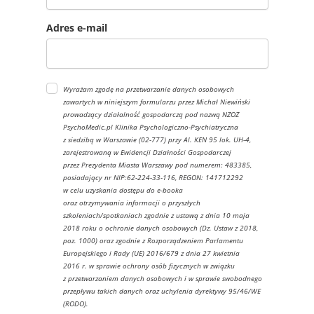
Adres e-mail
Wyrażam zgodę na przetwarzanie danych osobowych
zawartych w niniejszym formularzu przez Michał Niewiński
prowadzący działalność gospodarczą pod nazwą NZOZ
PsychoMedic.pl Klinika Psychologiczno-Psychiatryczna
z siedzibą w Warszawie (02-777) przy Al. KEN 95 lok. UH-4,
zarejestrowaną w Ewidencji Działności Gospodarczej
przez Prezydenta Miasta Warszawy pod numerem: 483385,
posiadający nr NIP:62-224-33-116, REGON: 141712292
w celu uzyskania dostępu do e-booka
oraz otrzymywania informacji o przyszłych
szkoleniach/spotkaniach zgodnie z ustawą z dnia 10 maja
2018 roku o ochronie danych osobowych (Dz. Ustaw z 2018,
poz. 1000) oraz zgodnie z Rozporządzeniem Parlamentu
Europejskiego i Rady (UE) 2016/679 z dnia 27 kwietnia
2016 r. w sprawie ochrony osób fizycznych w związku
z przetwarzaniem danych osobowych i w sprawie swobodnego
przepływu takich danych oraz uchylenia dyrektywy 95/46/WE
(RODO).