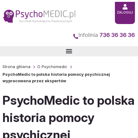
Przejdź
do
ZALOGUJ
treści
Infolinia
736 36 36 36
Strona główna
O Psychomedic
PsychoMedic to polska historia pomocy psychicznej
wypracowana przez ekspertów
PsychoMedic to polska
historia pomocy
psychicznej