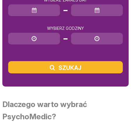
WYBIERZ ZAKRES DAT
Data rozpoczęcia
Data zakończenia
WYBIERZ GODZINY
Godzina rozpoczęcia
Godzina zakończenia
SZUKAJ
Dlaczego warto wybrać
PsychoMedic?