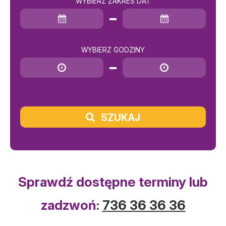
WYBIERZ ZAKRES DAT
Data rozpoczęcia
Data zakończenia
WYBIERZ GODZINY
Godzina rozpoczęcia
Godzina zakończenia
SZUKAJ
Sprawdź dostępne terminy lub
zadzwoń:
736 36 36 36