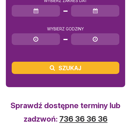
WYBIERZ ZAKRES DAT
Data rozpoczęcia
Data zakończenia
WYBIERZ GODZINY
Godzina rozpoczęcia
Godzina zakończenia
SZUKAJ
Sprawdź dostępne terminy lub
zadzwoń:
736 36 36 36