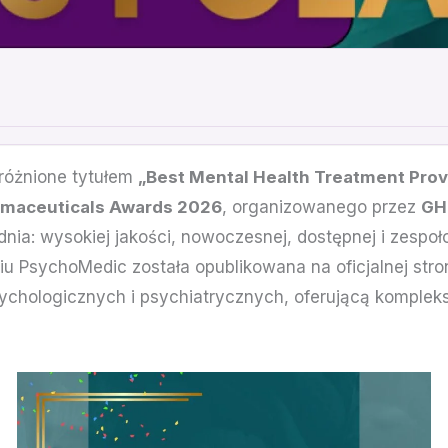
różnione tytułem
„Best Mental Health Treatment Prov
rmaceuticals Awards 2026
, organizowanego przez
GH
dnia: wysokiej jakości, nowoczesnej, dostępnej i zesp
niu PsychoMedic została opublikowana na oficjalnej st
psychologicznych i psychiatrycznych, oferującą komple