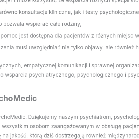
 pacjent może korzystać ze wsparcia różnych specjalist
arówno konsultacje kliniczne, jak i testy psychologiczne
co pozwala wspierać całe rodziny,
m pomoc jest dostępna dla pacjentów z różnych miejsc w
czenia musi uwzględniać nie tylko objawy, ale również hi
cznych, empatycznej komunikacji i sprawnej organizac
go wsparcia psychiatrycznego, psychologicznego i psy
ychoMedic
sychoMedic. Dziękujemy naszym psychiatrom, psycholo
raz wszystkim osobom zaangażowanym w obsługę pacjentów
ę na jakość, którą dziś dostrzegają również międzynar