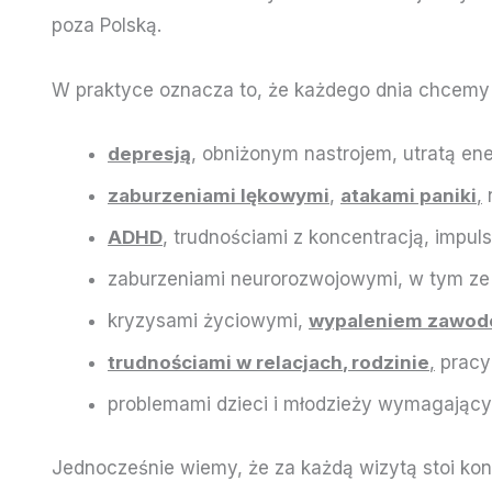
poza Polską.
W praktyce oznacza to, że każdego dnia chcemy je
depresją
, obniżonym nastrojem, utratą ene
zaburzeniami lękowymi
,
atakami paniki
,
ADHD
, trudnościami z koncentracją, impul
zaburzeniami neurorozwojowymi, w tym z
kryzysami życiowymi,
wypaleniem zawo
trudnościami w relacjach
, rodzinie
,
pracy 
problemami dzieci i młodzieży wymagającymi
Jednocześnie wiemy, że za każdą wizytą stoi kon