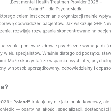
„Best mental Health Treatmen Provider 2026 –
Poland” – dla PsychoMedic
órego celem jest docenianie organizacji realnie wpływ
poprawę doświadczeń pacjentów. Jak wskazuje GHP New
enia, rozwijają rozwiązania skoncentrowane na pacjenc
aczenie, ponieważ zdrowie psychiczne wymaga dziś nie
cy wielu specjalistów. Właśnie dlatego od początku sta
ami. Może skorzystać ze wsparcia psychiatry, psycholo
zony w sposób uporządkowany, odpowiedzialny i dopasow
ie?
2026 – Poland”
traktujemy nie jako punkt końcowy, ale 
Medic — oparty na jakości, specjalizacji, dostępności 