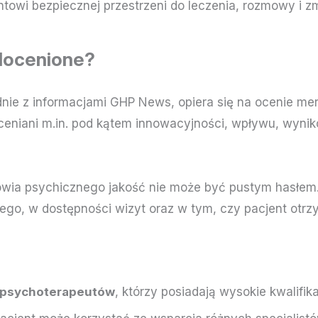
owi bezpiecznej przestrzeni do leczenia, rozmowy i z
docenione?
ie z informacjami GHP News, opiera się na ocenie meryt
oceniani m.in. pod kątem innowacyjności, wpływu, wyni
owia psychicznego jakość nie może być pustym hasłem
znego, w dostępności wizyt oraz w tym, czy pacjent ot
i psychoterapeutów
, którzy posiadają wysokie kwalifik