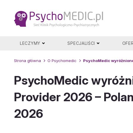
Przejdź
do
treści
LECZYMY
SPECJALIŚCI
OFE
Strona główna
O Psychomedic
PsychoMedic wyróżnione 
PsychoMedic wyróżni
Provider 2026 – Pola
2026