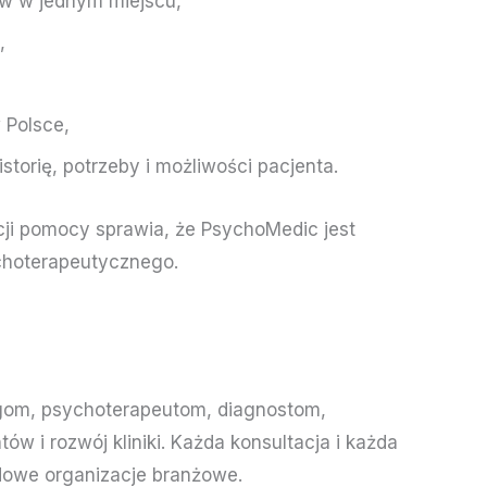
ów w jednym miejscu,
,
 Polsce,
storię, potrzeby i możliwości pacjenta.
ji pomocy sprawia, że PsychoMedic jest
choterapeutycznego.
gom, psychoterapeutom, diagnostom,
 i rozwój kliniki. Każda konsultacja i każda
odowe organizacje branżowe.