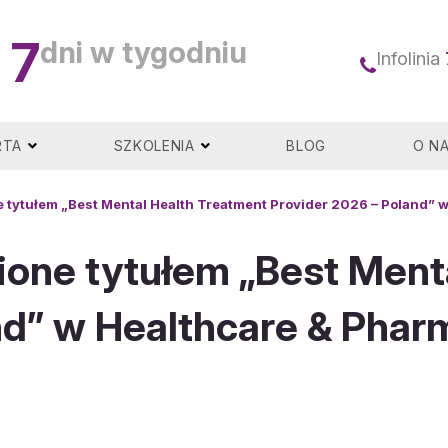
7
dni w tygodniu
Infolinia
RTA
SZKOLENIA
BLOG
O N
tytułem „Best Mental Health Treatment Provider 2026 – Poland” 
one tytułem „Best Menta
nd” w Healthcare & Phar