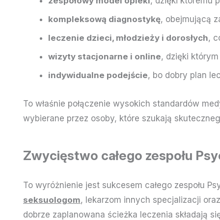
zespołowy model opieki
, dzięki któremu
kompleksową diagnostykę
, obejmującą z
leczenie dzieci, młodzieży i dorosłych
, 
wizyty stacjonarne i online
, dzięki który
indywidualne podejście
, bo dobry plan le
To właśnie połączenie wysokich standardów medy
wybierane przez osoby, które szukają skuteczne
Zwycięstwo całego zespołu Ps
To wyróżnienie jest sukcesem całego zespołu P
seksuologom
, lekarzom innych specjalizacji o
dobrze zaplanowana ścieżka leczenia składają si