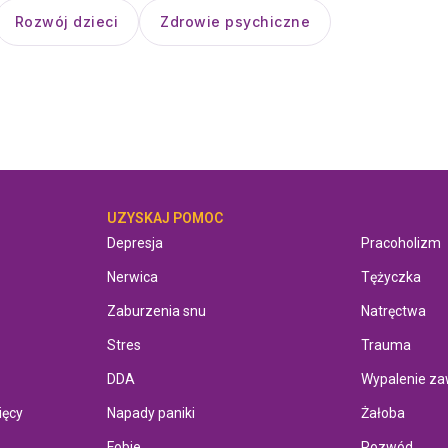
Rozwój dzieci
Zdrowie psychiczne
UZYSKAJ POMOC
UZYSKAJ P
Depresja
Pracoholizm
Nerwica
Tężyczka
Zaburzenia snu
Natręctwa
Stres
Trauma
DDA
Wypalenie z
ięcy
Napady paniki
Żałoba
Fobie
Rozwód