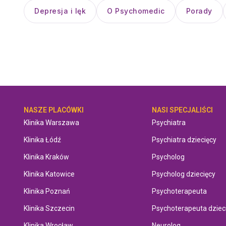
Depresja i lęk
O Psychomedic
Porady
NASZE PLACÓWKI
NASI SPECJALIŚCI
Klinika Warszawa
Psychiatra
Klinika Łódź
Psychiatra dziecięcy
Klinika Kraków
Psycholog
Klinika Katowice
Psycholog dziecięcy
Klinika Poznań
Psychoterapeuta
Klinika Szczecin
Psychoterapeuta dziec
Klinika Wrocław
Neurolog