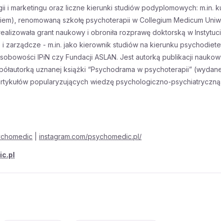
 i marketingu oraz liczne kierunki studiów podyplomowych: m.in. kur
m), renomowaną szkołę psychoterapii w Collegium Medicum Uniwer
zowała grant naukowy i obroniła rozprawę doktorską w Instytucie P
e i zarządcze - m.in. jako kierownik studiów na kierunku psychod
Osobowości IPiN czy Fundacji ASLAN. Jest autorką publikacji naukow
współautorką uznanej książki “Psychodrama w psychoterapii” (wyd
artykułów popularyzujących wiedzę psychologiczno-psychiatryczną. S
ychomedic
|
instagram.com/psychomedic.pl/
c.pl