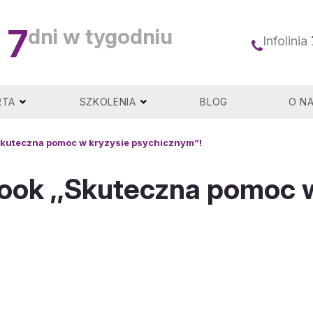
7
dni w tygodniu
Infolinia
RTA
SZKOLENIA
BLOG
O N
Skuteczna pomoc w kryzysie psychicznym”!
ook ,,Skuteczna pomoc 