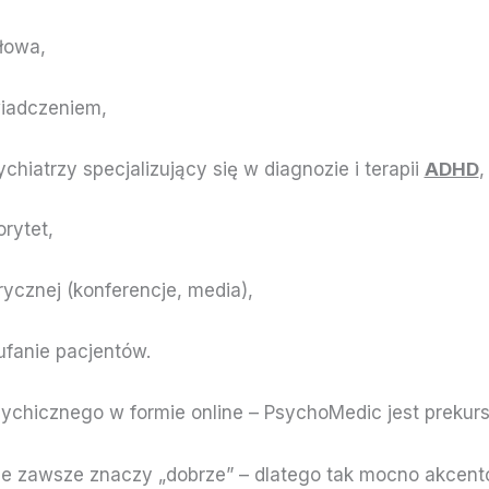
łowa,
wiadczeniem,
ychiatrzy specjalizujący się w diagnozie i terapii
ADHD
orytet,
ycznej (konferencje, media),
aufanie pacjentów.
ychicznego w formie online – PsychoMedic jest prekur
ie zawsze znaczy „dobrze” – dlatego tak mocno akcent