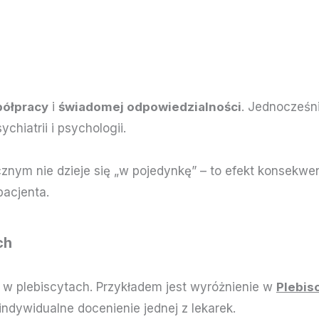
półpracy
i
świadomej odpowiedzialności
. Jednocześn
chiatrii i psychologii.
znym nie dzieje się „w pojedynkę” – to efekt konsekw
pacjenta.
ch
 w plebiscytach. Przykładem jest wyróżnienie w
Plebis
indywidualne docenienie jednej z lekarek.