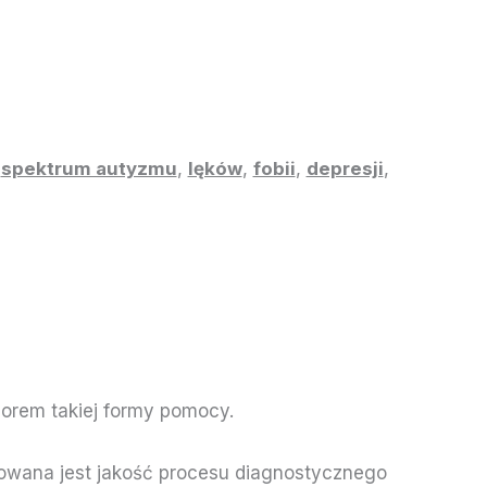
,
spektrum autyzmu
,
lęków
,
fobii
,
depresji
,
sorem takiej formy pomocy.
owana jest jakość procesu diagnostycznego