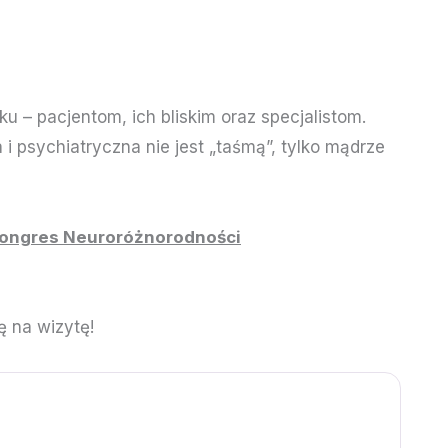
u – pacjentom, ich bliskim oraz specjalistom.
 psychiatryczna nie jest „taśmą”, tylko mądrze
Kongres Neuroróżnorodności
ę na wizytę!