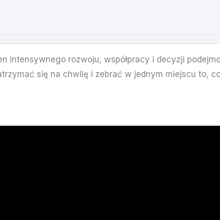
łen intensywnego rozwoju, współpracy i decyzji podej
zymać się na chwilę i zebrać w jednym miejscu to, co 