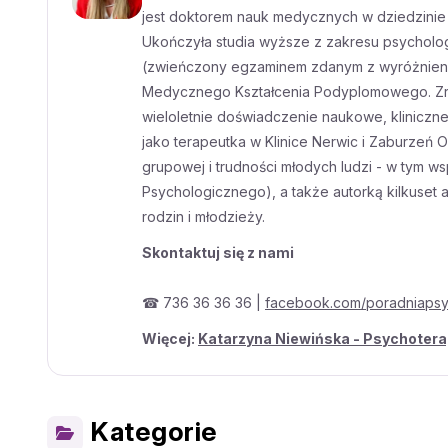
jest doktorem nauk medycznych w dziedzinie p
Ukończyła studia wyższe z zakresu psychologii
(zwieńczony egzaminem zdanym z wyróżnienie
Medycznego Kształcenia Podyplomowego. Zreali
wieloletnie doświadczenie naukowe, kliniczn
jako terapeutka w Klinice Nerwic i Zaburzeń 
grupowej i trudności młodych ludzi - w tym 
Psychologicznego), a także autorką kilkuset 
rodzin i młodzieży.
Skontaktuj się z nami
☎ 736 36 36 36 |
facebook.com/poradniaps
Więcej:
Katarzyna Niewińska - Psychoter
Kategorie