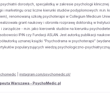
sychiatrii dorosłych, specjalistką w zakresie psychologii klinicz
 i marketingu oraz liczne kierunki studiów podyplomowych: m.in. kur
m), renomowaną szkołę psychoterapii w Collegium Medicum Uniwer
zowała grant naukowy i obroniła rozprawę doktorską w Instytucie P
e i zarządcze - m.in. jako kierownik studiów na kierunku psychod
Osobowości IPiN czy Fundacji ASLAN. Jest autorką publikacji naukow
współautorką uznanej książki “Psychodrama w psychoterapii” (wyd
artykułów popularyzujących wiedzę psychologiczno-psychiatryczną. S
ychomedic
|
instagram.com/psychomedic.pl/
apeuta Warszawa - PsychoMedic.pl