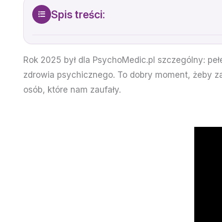
Spis treści:
Rok 2025 był dla PsychoMedic.pl szczególny: pe
zdrowia psychicznego. To dobry moment, żeby zatr
osób, które nam zaufały.