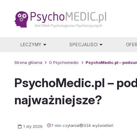
Przejdź
do
treści
LECZYMY
SPECJALIŚCI
OFE
Strona główna
O Psychomedic
PsychoMedic.pl – podsum
PsychoMedic.pl – pod
najważniejsze?
7 min czytania
334 wyświetleń
1 sty 2026