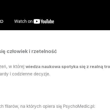
się człowiek i rzetelność
zeń, w której
wiedza naukowa spotyka się z realną tr
ardy i codzienne decyzje.
filarów, na których opiera się PsychoMedic.pl: