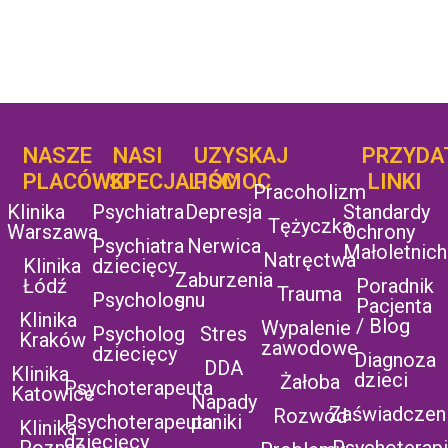
NASZE
NASI
UZYSKAJ
UZYSKAJ
PRZYDA
POMOC
PLACÓWKI
SPECJALIŚCI
POMOC
LINKI
Pracoholizm
Klinika
Psychiatra
Depresja
Standardy
Tężyczka
Warszawa
Ochrony
Psychiatra
Nerwica
Małoletnich
Natręctwa
Klinika
dziecięcy
Zaburzenia
Łódź
Poradnik
Trauma
Psycholog
snu
Pacjenta
Klinika
/ Blog
Wypalenie
Psycholog
Stres
Kraków
zawodowe
dziecięcy
Diagnoza
DDA
Klinika
dzieci
Żałoba
Psychoterapeuta
Katowice
Napady
Zaświadczen
Rozwód
Psychoterapeuta
paniki
Klinika
dziecięcy