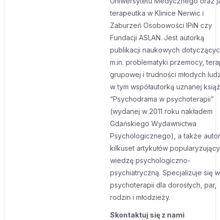
Uniwersytetu Medycznego oraz j
terapeutka w Klinice Nerwic i
Zaburzeń Osobowości IPiN czy
Fundacji ASLAN. Jest autorką
publikacji naukowych dotyczący
m.in. problematyki przemocy, terap
grupowej i trudności młodych ludz
w tym współautorką uznanej książ
“Psychodrama w psychoterapii”
(wydanej w 2011 roku nakładem
Gdańskiego Wydawnictwa
Psychologicznego), a także auto
kilkuset artykułów popularyzując
wiedzę psychologiczno-
psychiatryczną. Specjalizuje się w
psychoterapii dla dorosłych, par,
rodzin i młodzieży.
Skontaktuj się z nami