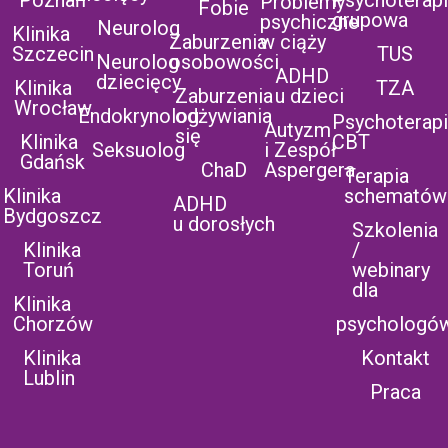
Poznań
Psychoterap
Problemy
Fobie
grupowa
psychiczne
Neurolog
Klinika
Zaburzenia
w ciąży
Szczecin
TUS
Neurolog
osobowości
ADHD
dziecięcy
Klinika
TZA
Zaburzenia
u dzieci
Wrocław
Endokrynolog
odżywiania
Psychoterap
Autyzm
się
Klinika
CBT
Seksuolog
i Zespół
Gdańsk
ChaD
Aspergera
Terapia
Klinika
schematów
ADHD
Bydgoszcz
u dorosłych
Szkolenia
Klinika
/
Toruń
webinary
dla
Klinika
Chorzów
psychologó
Klinika
Kontakt
Lublin
Praca