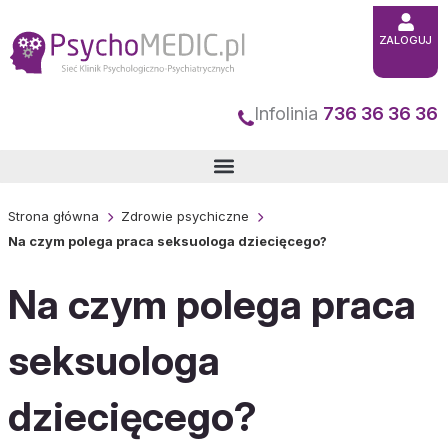
Przejdź
do
ZALOGUJ
treści
Infolinia
736 36 36 36
Strona główna
Zdrowie psychiczne
Na czym polega praca seksuologa dziecięcego?
Na czym polega praca
seksuologa
dziecięcego?