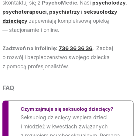
skontaktuj się z
PsychoMedic
. Nasi
psycholodzy
,
psychoterapeuci
,
psychiatrzy
i
seksuolodzy
dziecięcy
zapewniają kompleksową opiekę
— stacjonarnie i online.
Zadzwoń na infolinię:
736 36 36 36
.
Zadbaj
o rozwój i bezpieczeństwo swojego dziecka
z pomocą profesjonalistów.
FAQ
Czym zajmuje się seksuolog dziecięcy?
Seksuolog dziecięcy wspiera dzieci
i młodzież w kwestiach związanych
z rozwojem psychoseksualnym. Pomaga