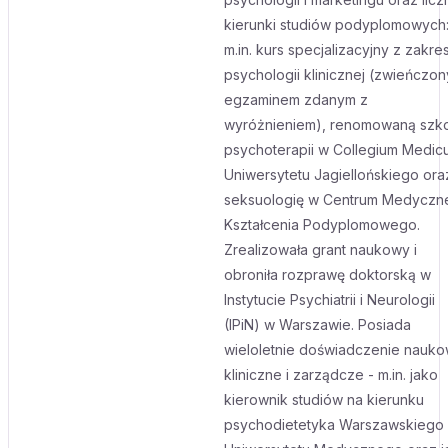
kierunki studiów podyplomowych
m.in. kurs specjalizacyjny z zakre
psychologii klinicznej (zwieńczon
egzaminem zdanym z
wyróżnieniem), renomowaną szk
psychoterapii w Collegium Medic
Uniwersytetu Jagiellońskiego ora
seksuologię w Centrum Medyczn
Kształcenia Podyplomowego.
Zrealizowała grant naukowy i
obroniła rozprawę doktorską w
Instytucie Psychiatrii i Neurologii
(IPiN) w Warszawie. Posiada
wieloletnie doświadczenie nauko
kliniczne i zarządcze - m.in. jako
kierownik studiów na kierunku
psychodietetyka Warszawskiego