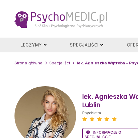
Przejdź
do
treści
LECZYMY
SPECJALIŚCI
OFE
Strona główna
Specjaliści
lek. Agnieszka Wątroba – Psyc
lek. Agnieszka W
Lublin
Psychiatra
INFORMACJE O
SPECJALIŚCIE