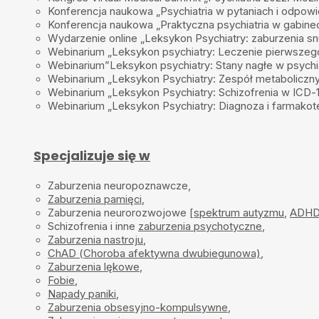
Konferencja naukowa „Psychiatria w pytaniach i odpowi
Konferencja naukowa „Praktyczna psychiatria w gabinec
Wydarzenie online „Leksykon Psychiatry: zaburzenia sn
Webinarium „Leksykon psychiatry: Leczenie pierwszego 
Webinarium”Leksykon psychiatry: Stany nagłe w psychiat
Webinarium „Leksykon Psychiatry: Zespół metaboliczny 
Webinarium „Leksykon Psychiatry: Schizofrenia w ICD-
Webinarium „Leksykon Psychiatry: Diagnoza i farmakote
Specjalizuje się w
Zaburzenia neuropoznawcze,
Zaburzenia pamięci
,
Zaburzenia neurorozwojowe [
spektrum autyzmu
,
ADH
Schizofrenia i inne
zaburzenia psychotyczne
,
Zaburzenia nastroju
,
ChAD (Choroba afektywna dwubiegunowa)
,
Zaburzenia lękowe
,
Fobie
,
Napady paniki
,
Zaburzenia obsesyjno-kompulsywne
,