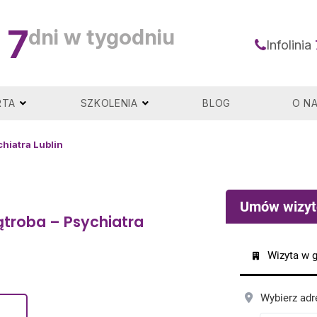
7
dni w tygodniu
Infolinia
RTA
SZKOLENIA
BLOG
O N
hiatra Lublin
ątroba – Psychiatra