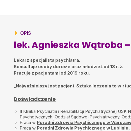
Miła pozytywna wizyta ,polecam 10 na 10
M.
•
2024-11-07
Pani psychiatra ma dużo empatii dla pacjenta, pełna ciepła i zrozum
Aleks
•
2024-10-22
OPIS
Empatyczna, bardzo sympatyczna, pełny profesjonalizm
lek. Agnieszka Wątroba –
Lekarz specjalista psychiatra.
Konsultuje osoby dorosłe oraz młodzież od 13 r. ż.
Pracuje z pacjentami od 2019 roku.
„Najważniejszy jest pacjent. Sztuka leczenia to wir
Doświadczenie
II Klinika Psychiatrii i Rehabilitacji Psychiatrycznej 
Psychotycznych, Oddział Sądowo-Psychiatryczny, Oddz
Praca w
Poradni Zdrowia Psychicznego w Warszaw
Praca w
Poradni Zdrowia Psychicznego w Lublinie
,