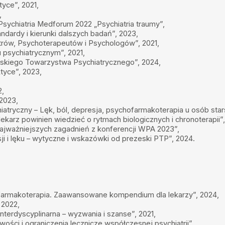
yce”, 2021,
,
chiatria Medforum 2022 „Psychiatria traumy”,
ndardy i kierunki dalszych badań”, 2023,
trów, Psychoterapeutów i Psychologów”, 2021,
 psychiatrycznym”, 2021,
skiego Towarzystwa Psychiatrycznego”, 2024,
tyce”, 2023,
2,
2023,
tryczny – Lęk, ból, depresja, psychofarmakoterapia u osób star
arz powinien wiedzieć o rytmach biologicznych i chronoterapii”,
najważniejszych zagadnień z konferencji WPA 2023”,
 i lęku – wytyczne i wskazówki od prezeski PTP”, 2024.
farmakoterapia. Zaawansowane kompendium dla lekarzy”, 2024,
 2022,
nterdyscyplinarna – wyzwania i szanse”, 2021,
wości i ograniczenia lecznicze współczesnej psychiatrii”,