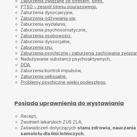
Zaburzenia związane ze stresem
,
stres
,
PTSD – zespół stresu pourazowego
,
Zaburzenia dysocjacyjne,
Zaburzenia odżywiania się
,
Zaburzenia wydalania,
Zaburzenia psychosomatyczne,
Zaburzenia osobowości
,
Zaburzenia dyssocjalne,
Zaburzenia snu
,
Zaburzenia psychiczne i zaburzenia zachowania związa
Nadużywanie substancji psychoaktywnych,
DDA
,
Zaburzenia kontroli impulsów,
Zaburzenia seksualne
,
Problemy psychiczne wieku podeszłego
.
Posiada uprawnienia do wystawiania
Recept,
Zwolnień lekarskich ZUS ZLA,
Zaświadczeń dotyczących
stanu zdrowia, nauczania
samolotu dla linii lotniczych.