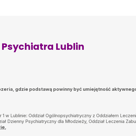
ienia. Polecam
 Psychiatra Lublin
tuozeria, gdzie podstawą powinny być umiejętność aktywneg
USK Nr 1 w Lublinie: Oddział Ogólnopsychiatryczny z Oddziałem Le
iał Dzienny Psychiatryczny dla Młodzieży, Oddział Leczenia Zab
ie
,