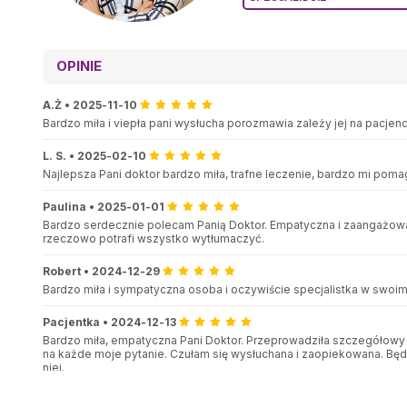
OPINIE
A.Ż
•
2025-11-10
Bardzo miła i viepła pani wysłucha porozmawia zależy jej na pacjenc
L. S.
•
2025-02-10
Najlepsza Pani doktor bardzo miła, trafne leczenie, bardzo mi pomag
Paulina
•
2025-01-01
Bardzo serdecznie polecam Panią Doktor. Empatyczna i zaangażowa
rzeczowo potrafi wszystko wytłumaczyć.
Robert
•
2024-12-29
Bardzo miła i sympatyczna osoba i oczywiście specjalistka w swoim
Pacjentka
•
2024-12-13
Bardzo miła, empatyczna Pani Doktor. Przeprowadziła szczegółowy
na każde moje pytanie. Czułam się wysłuchana i zaopiekowana. Będ
niej.
Artur pizon
•
2024-11-16