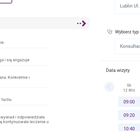
ie.
a i się angażuje
na. Konkretnie i
 fachu
 wywiad i odpowiedziała
ę kontynuowała leczenie u