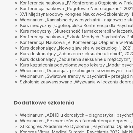
Konferencja naukowa „IV Konferencja Otępienie w Prakt
Konferencja naukowa „Pogotowie Neurologiczne”, 2021
XVI Międzynarodowy Kongres Naukowo-Szkoleniowy: Psy
Webinarium „Kannabinoidy w psychiatrii – najnowsze sta
Kurs medyczny „Ogólnopolska Konferencja dla Psychia
Kurs medyczny „Skuteczność farmakoterapii w leczeniu
Konferencja naukowa „Szkoła Młodych Psychiatrów Pol
Konferencja Naukowa „VI Konferencja Otępienie w Prak
Kurs doskonalący „Nowe zjawiska w seksuologii”, 2021,
Kurs doskonalący „Zaburzenia seksualne u kobiet”, 202
Kurs doskonalący „Zaburzenia seksualne u mężczyzn”, 
Kurs kształcenia podyplomowego lekarzy „Moduł psychia
Webinarium „Depresja z przebiegiem sezonowym – co lek
Webinarium „Światowe trendy w psychiatrii – przegląd 
Szkolenie zaawansowane „Wyzwania w leczeniu depresji
Dodatkowe szkolenia
Webinarium „ADHD u dorosłych – diagnostyka i psycho
Webinarium „Bezpieczeństwo farmakoterapii depresji”,
XI Kongres Akademii Po Dyplomie „Psychiatria. Opieka i
Kongres Virtual Medical Summit „Psychiatria 2022. Możli