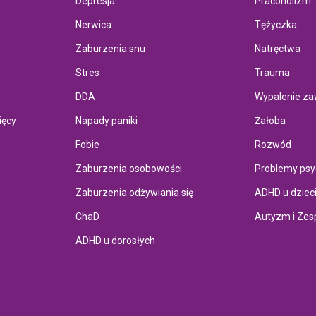
Depresja
Pracoholizm
Nerwica
Tężyczka
Zaburzenia snu
Natręctwa
Stres
Trauma
DDA
Wypalenie z
ięcy
Napady paniki
Żałoba
Fobie
Rozwód
Zaburzenia osobowości
Problemy psy
Zaburzenia odżywiania się
ADHD u dziec
ChaD
Autyzm i Zes
ADHD u dorosłych