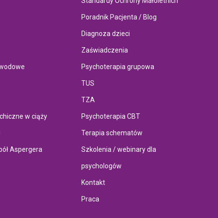
Standardy Ochrony Małoletnich
Poradnik Pacjenta / Blog
Diagnoza dzieci
Zaświadczenia
awodowe
Psychoterapia grupowa
TUS
TZA
chiczne w ciąży
Psychoterapia CBT
i
Terapia schematów
pół Aspergera
Szkolenia / webinary dla
psychologów
Kontakt
Praca