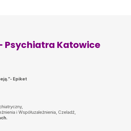
– Psychiatra Katowice
eją.”- Epiket
chiatryczny,
eżnienia i Współuzależnienia, Czeladź,
ach.