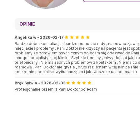
OPINIE
Angelika w
•
2026-02-17
Bardzo dobra konsultacja , bardzo pomocne rady , na pewno zjawię s
mieć jakieś problemy . Pani Doktor nie krzyczy na pacjenta jest spoko
problemy ze zdrowiem psychicznym polecam się odezwać do Pani Dr
innego specjalisty z tej kliniki . Szybkie terminy , łatwy dojazd jak i 
telefoniczny . Nie ma żadnych problemów z kontaktem . Nie ma co si
rozmowę . Pani Doktor nie gryzie , drugi raz jestem w tej klinice i 
konkretnie specjaliści wytłumaczą co i jak . Jeszcze raz polecam :)
Bręk Sylwia
•
2026-02-03
Profesjonalne przemiła Pani Doktor polecam