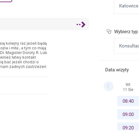
ię kolejny raz jeżeli będę
jna i miła , a tym co mają
. Magister Doroty R. Lub
również łatwy kontakt
ę bać jeżeli chodzi o
nie mam żadnych zastrzeżeń