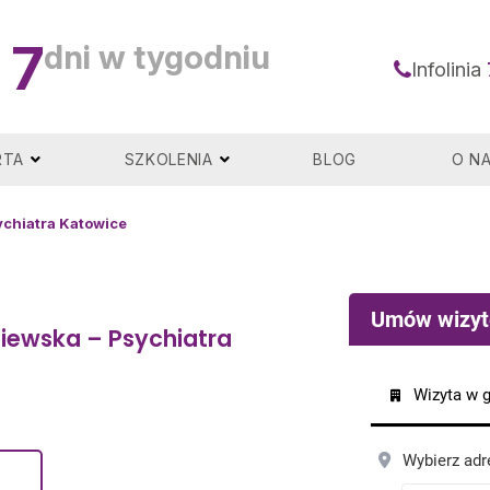
7
dni w tygodniu
Infolinia
RTA
SZKOLENIA
BLOG
O N
ychiatra Katowice
niewska – Psychiatra