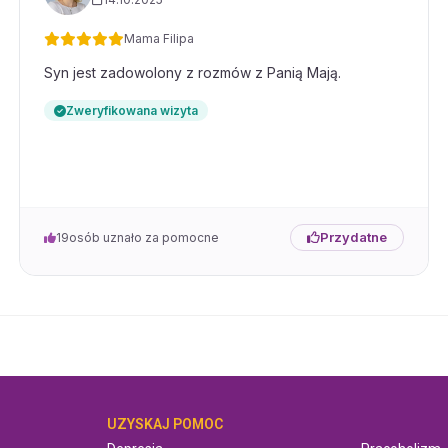
Mama Filipa
Syn jest zadowolony z rozmów z Panią Mają.
Zweryfikowana wizyta
Przydatne
19
osób uznało za pomocne
UZYSKAJ POMOC
UZYSKAJ P