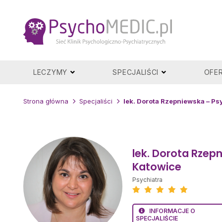
Przejdź
do
treści
LECZYMY
SPECJALIŚCI
OFE
Strona główna
Specjaliści
lek. Dorota Rzepniewska – Ps
lek. Dorota Rzep
Katowice
Psychiatra
INFORMACJE O
SPECJALIŚCIE