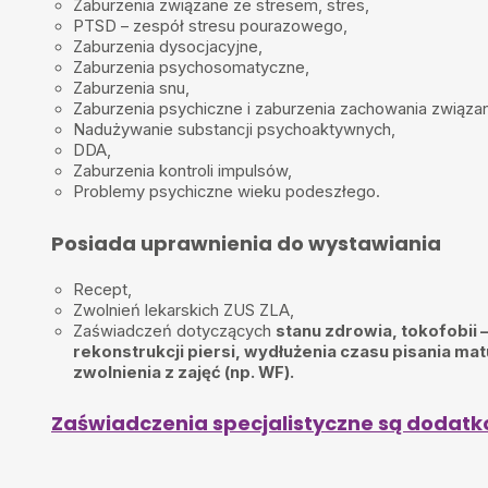
Zaburzenia związane ze stresem
,
stres
,
PTSD – zespół stresu pourazowego
,
Zaburzenia dysocjacyjne,
Zaburzenia psychosomatyczne,
Zaburzenia snu
,
Zaburzenia psychiczne i zaburzenia zachowania związan
Nadużywanie substancji psychoaktywnych,
DDA
,
Zaburzenia kontroli impulsów,
Problemy psychiczne wieku podeszłego
.
Posiada uprawnienia do wystawiania
Recept,
Zwolnień lekarskich ZUS ZLA,
Zaświadczeń dotyczących
stanu zdrowia, tokofobii –
rekonstrukcji piersi, wydłużenia czasu pisania ma
zwolnienia z zajęć (np. WF).
Zaświadczenia specjalistyczne są dodatk