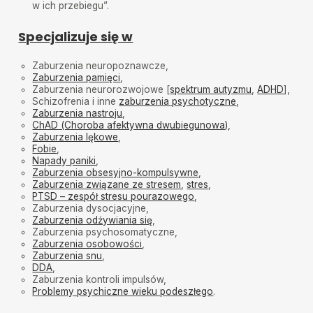
w ich przebiegu”.
Specjalizuje się w
Zaburzenia neuropoznawcze,
Zaburzenia pamięci
,
Zaburzenia neurorozwojowe [
spektrum autyzmu
,
ADHD
],
Schizofrenia i inne
zaburzenia psychotyczne
,
Zaburzenia nastroju
,
ChAD (Choroba afektywna dwubiegunowa)
,
Zaburzenia lękowe
,
Fobie
,
Napady paniki
,
Zaburzenia obsesyjno-kompulsywne
,
Zaburzenia związane ze stresem
,
stres
,
PTSD – zespół stresu pourazowego
,
Zaburzenia dysocjacyjne,
Zaburzenia odżywiania się
,
Zaburzenia psychosomatyczne,
Zaburzenia osobowości
,
Zaburzenia snu
,
DDA
,
Zaburzenia kontroli impulsów,
Problemy psychiczne wieku podeszłego
.