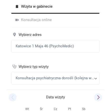
Lekarz przyjemny dla pacjenta, spokojny, wypytał o
wszystko, wytłumaczył swoją diagnozę.
E.N.
•
2025-12-21
Wizyta, jak zawsze, profesjonalna.
Hubert
•
2025-12-15
Idealnie
Michał
•
2025-12-13
Jestem zadowolony bardzo miła rozmowa Pan Marek
widać że lekarz z powołania Polecam
Kasper
•
2025-12-13
Pełen profesjonalizm. Poczułem się w pełni rozumiany
, cała rozmowa przebiegła bardzo komfortowo .
Kasia
•
2025-11-15
Bardzo empatyczny człowiek.
Kwaśny Tomasz
•
2025-09-28
Lekarz bardzo mily i empatyczny.Wysłucha i
doradzi.Takich profesjonalistów potrzeba.
J
•
2025-09-25