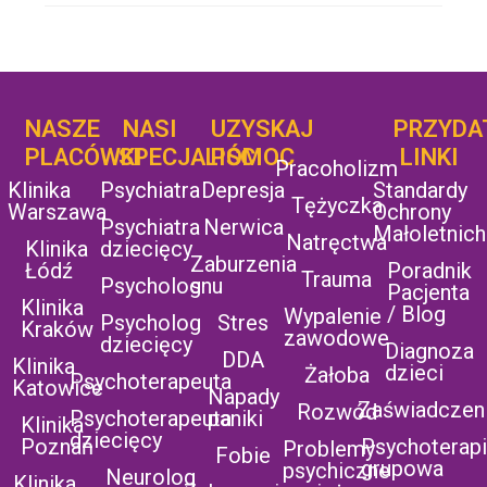
NASZE
NASI
UZYSKAJ
UZYSKAJ
PRZYDA
POMOC
PLACÓWKI
SPECJALIŚCI
POMOC
LINKI
Pracoholizm
Klinika
Psychiatra
Depresja
Standardy
Tężyczka
Warszawa
Ochrony
Psychiatra
Nerwica
Małoletnich
Natręctwa
Klinika
dziecięcy
Zaburzenia
Łódź
Poradnik
Trauma
Psycholog
snu
Pacjenta
Klinika
/ Blog
Wypalenie
Psycholog
Stres
Kraków
zawodowe
dziecięcy
Diagnoza
DDA
Klinika
dzieci
Żałoba
Psychoterapeuta
Katowice
Napady
Zaświadczen
Rozwód
Psychoterapeuta
paniki
Klinika
dziecięcy
Poznań
Psychoterap
Problemy
Fobie
grupowa
psychiczne
Neurolog
Klinika