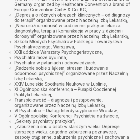
Germany organized by Healthcare Convention a brand of
Europe Convention GmbH & Co. KG,
„Depresja o różnych obrazach klinicznych – od diagnozy
do terapii” organizowane przez Naczelną Izbę Lekarską,
„Neuroróżnorodność w codziennej praktyce lekarza:
diagnostyka, terapia i komunikacja w pracy z dziećmi i
dorosłymi” organizowane przez Naczelną Izbę Lekarską,
Szkoła Młodych Psychiatrów Polskiego Towarzystwa
Psychiatrycznego, Warszawa,
XXII Łódzkie Warsztaty Psychogeriatryczne,
Psychiatra może być inna,
Psychiatra w pytaniach i odpowiedziach,
„Radzenie sobie z lękiem, stresem i budowanie
odporności psychicznej” organizowane przez Naczelną
Izbę Lekarską,
XXIV Lubelskie Spotkania Naukowe w Lublinie,
XI Ogólnopolska Konferencja – Pułapki Codziennej
Praktyki Lekarskiej,
Transpłciowość – diagnoza i postępowanie,
organizowane przez Naczelną Izbę Lekarską,
VI Psychiatria – Dialogi Interdyscyplinarne Wrocław,
V Ogólnopolskiej Konferencji Psychiatria na świecie,
„Sekrety psychiatry praktyka”,
„Zaburzenia snu u osób w starszym wieku. Depresje
starszego wieku. Łagodne zaburzenia poznawcze,
zespoły otępienne, zaburzenia psychiczne i zachowania