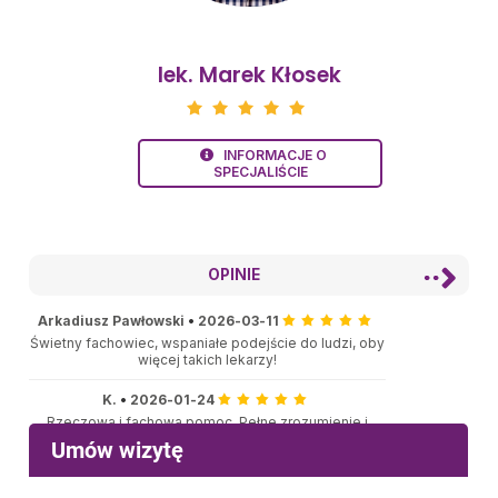
lek. Marek Kłosek
INFORMACJE O
SPECJALIŚCIE
OPINIE
Arkadiusz Pawłowski
•
2026-03-11
Świetny fachowiec, wspaniałe podejście do ludzi, oby
więcej takich lekarzy!
K.
•
2026-01-24
Rzeczowa i fachowa pomoc. Pełne zrozumienie i
empatia. Szczegółowy wywiad i ocena stanu zdrowia.
Maria
•
2025-12-21