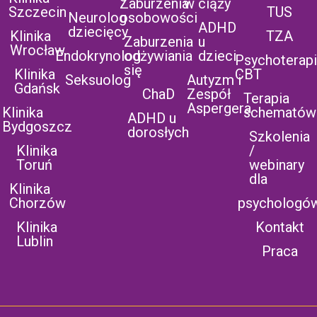
Zaburzenia
w ciąży
Szczecin
TUS
Neurolog
osobowości
ADHD
dziecięcy
Klinika
TZA
Zaburzenia
u
Wrocław
Endokrynolog
odżywiania
dzieci
Psychoterap
się
Klinika
CBT
Seksuolog
Autyzm i
Gdańsk
ChaD
Zespół
Terapia
Aspergera
Klinika
schematów
ADHD u
Bydgoszcz
dorosłych
Szkolenia
Klinika
/
Toruń
webinary
dla
Klinika
Chorzów
psychologó
Klinika
Kontakt
Lublin
Praca