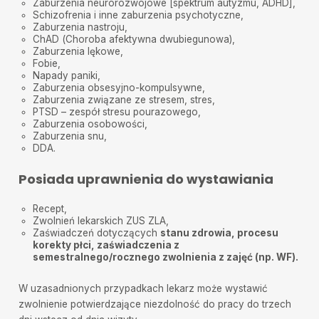
Zaburzenia neurorozwojowe [
spektrum autyzmu
,
ADHD
],
Schizofrenia i inne
zaburzenia psychotyczne
,
Zaburzenia nastroju
,
ChAD (Choroba afektywna dwubiegunowa)
,
Zaburzenia lękowe
,
Fobie
,
Napady paniki
,
Zaburzenia obsesyjno-kompulsywne
,
Zaburzenia związane ze stresem
,
stres
,
PTSD – zespół stresu pourazowego
,
Zaburzenia osobowości
,
Zaburzenia snu
,
DDA
.
Posiada uprawnienia do wystawiania
Recept,
Zwolnień lekarskich ZUS ZLA,
Zaświadczeń dotyczących
stanu zdrowia, procesu
korekty płci, zaświadczenia z
semestralnego/rocznego zwolnienia z zajęć (np. WF).
W uzasadnionych przypadkach lekarz może wystawić
zwolnienie potwierdzające niezdolność do pracy do trzech