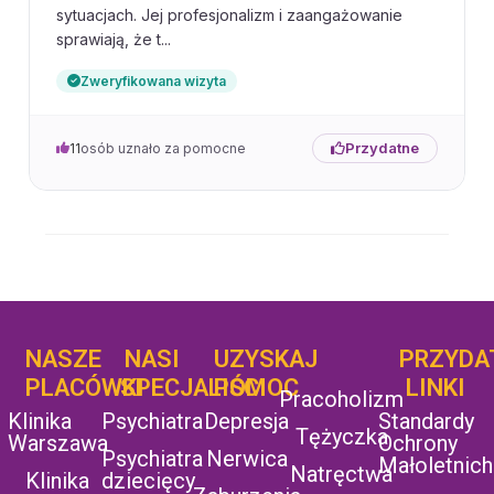
sytuacjach. Jej profesjonalizm i zaangażowanie
sprawiają, że t...
Zweryfikowana wizyta
Przydatne
11
osób uznało za pomocne
NASZE
NASI
UZYSKAJ
UZYSKAJ
PRZYDA
POMOC
PLACÓWKI
SPECJALIŚCI
POMOC
LINKI
Pracoholizm
Klinika
Psychiatra
Depresja
Standardy
Tężyczka
Warszawa
Ochrony
Psychiatra
Nerwica
Małoletnich
Natręctwa
Klinika
dziecięcy