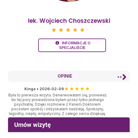
lek. Wojciech Choszczewski
INFORMACJE O
SPECJALIŚCIE
OPINIE
Kinga
•
2026-02-09
Była to pierwsza wizyta. Denerwowałam się, ponieważ
do tej pory prowadzona byłam przez tylko jednego
psychiatrę. Dzięki rozmowie z Panem Doktorem
poczułam spokój i odzyskałam nadzieję. Spokojny,
łagodny, ciepły, empatyczny. Z całego serca dziękuję.
Zbigniew
•
2026-02-09
Bardzo spokojna rzeczowa rozmowa co dla mnie,
który pierwszy raz korzystał z pomocy psychiatry było