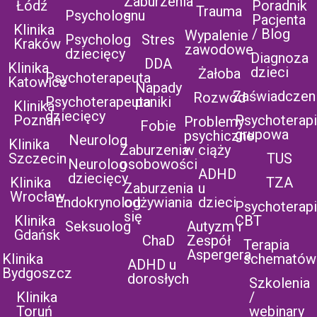
Zaburzenia
Łódź
Poradnik
Trauma
Psycholog
snu
Pacjenta
Klinika
/ Blog
Wypalenie
Psycholog
Stres
Kraków
zawodowe
dziecięcy
Diagnoza
DDA
Klinika
dzieci
Żałoba
Psychoterapeuta
Katowice
Napady
Zaświadczen
Rozwód
Psychoterapeuta
paniki
Klinika
dziecięcy
Poznań
Psychoterap
Problemy
Fobie
grupowa
psychiczne
Neurolog
Klinika
Zaburzenia
w ciąży
Szczecin
TUS
Neurolog
osobowości
ADHD
dziecięcy
Klinika
TZA
Zaburzenia
u
Wrocław
Endokrynolog
odżywiania
dzieci
Psychoterap
się
Klinika
CBT
Seksuolog
Autyzm i
Gdańsk
ChaD
Zespół
Terapia
Aspergera
Klinika
schematów
ADHD u
Bydgoszcz
dorosłych
Szkolenia
Klinika
/
Toruń
webinary