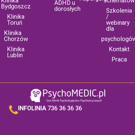
Klinika
schematów
ADHD u
Bydgoszcz
dorosłych
Szkolenia
Klinika
/
Toruń
webinary
dla
Klinika
Chorzów
psychologó
Klinika
Kontakt
Lublin
Praca
INFOLINIA
736 36 36 36