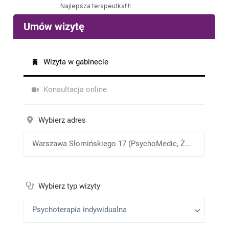
Najlepsza terapeutka!!!!
W
•
2025-01-09
Serdecznie polecam! Pani Agata to niezwykle
profesjonalna, rzetelna i godna zaufania specjalistka.
Jeśli szukacie kogoś o wyjątkowych kompetencjach,
zdecydowanie warto zwrócić się do niej.
W
•
2025-01-09
Serdecznie polecam! Pani Agata to niezwykle
profesjonalna, rzetelna i godna zaufania specjalistka.
Jeśli szukacie kogoś o wyjątkowych kompetencjach,
zdecydowanie warto zwrócić się do niej.