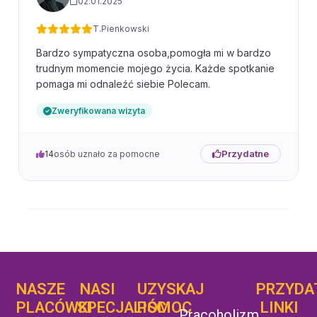
02.01.2025
T.Pienkowski
Bardzo sympatyczna osoba,pomogła mi w bardzo
trudnym momencie mojego życia. Każde spotkanie
pomaga mi odnaleźć siebie Polecam.
Zweryfikowana wizyta
Przydatne
14
osób uznało za pomocne
NASZE
NASI
UZYSKAJ
UZYSKAJ
PRZYDA
POMOC
PLACÓWKI
SPECJALIŚCI
POMOC
LINKI
Pracoholizm