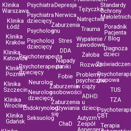
Klinika
Psychiatra
Depresja
Standardy
Tężyczka
Warszawa
Ochrony
Psychiatra
Nerwica
Małoletnich
Natręctwa
Klinika
dziecięcy
Zaburzenia
Łódź
Poradnik
Trauma
Psycholog
snu
Pacjenta
Klinika
/ Blog
Wypalenie
Psycholog
Stres
Kraków
zawodowe
dziecięcy
Diagnoza
DDA
Klinika
dzieci
Żałoba
Psychoterapeuta
Katowice
Napady
Zaświadczen
Rozwód
Psychoterapeuta
paniki
Klinika
dziecięcy
Poznań
Psychoterap
Problemy
Fobie
grupowa
psychiczne
Neurolog
Klinika
Zaburzenia
w ciąży
Szczecin
TUS
Neurolog
osobowości
ADHD
dziecięcy
Klinika
TZA
Zaburzenia
u
Wrocław
Endokrynolog
odżywiania
dzieci
Psychoterap
się
Klinika
CBT
Seksuolog
Autyzm i
Gdańsk
ChaD
Zespół
Terapia
Aspergera