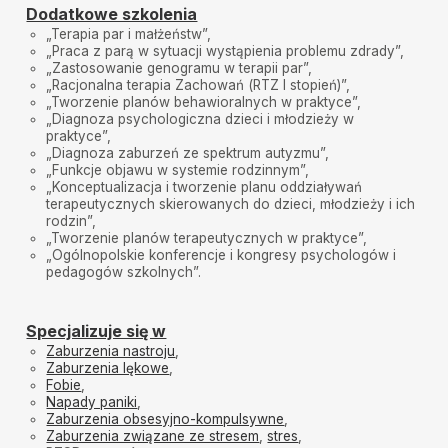
Dodatkowe szkolenia
„Terapia par i małżeństw”,
„Praca z parą w sytuacji wystąpienia problemu zdrady”,
„Zastosowanie genogramu w terapii par”,
„Racjonalna terapia Zachowań (RTZ I stopień)”,
„Tworzenie planów behawioralnych w praktyce”,
„Diagnoza psychologiczna dzieci i młodzieży w
praktyce”,
„Diagnoza zaburzeń ze spektrum autyzmu”,
„Funkcje objawu w systemie rodzinnym”,
„Konceptualizacja i tworzenie planu oddziaływań
terapeutycznych skierowanych do dzieci, młodzieży i ich
rodzin”,
„Tworzenie planów terapeutycznych w praktyce”,
„Ogólnopolskie konferencje i kongresy psychologów i
pedagogów szkolnych”.
Specjalizuje się w
Zaburzenia nastroju
,
Zaburzenia lękowe
,
Fobie
,
Napady paniki
,
Zaburzenia obsesyjno-kompulsywne
,
Zaburzenia związane ze stresem
,
stres
,