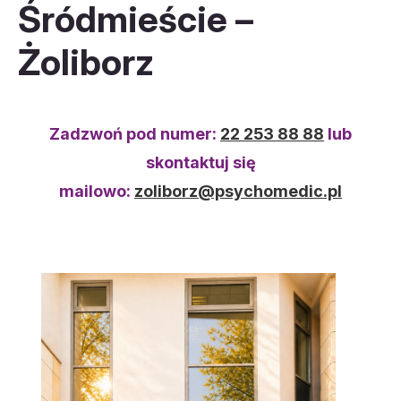
Śródmieście –
Żoliborz
Zadzwoń pod numer:
22 253 88 88
lub
skontaktuj się
mailowo:
zoliborz@psychomedic.pl