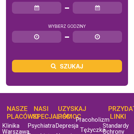
Data rozpoczęcia
Data zakończenia
WYBIERZ GODZINY
Godzina rozpoczęcia
Godzina zakończenia
SZUKAJ
NASZE
NASI
UZYSKAJ
UZYSKAJ
PRZYDA
POMOC
PLACÓWKI
SPECJALIŚCI
POMOC
LINKI
Pracoholizm
Klinika
Psychiatra
Depresja
Standardy
Tężyczka
Warszawa
Ochrony