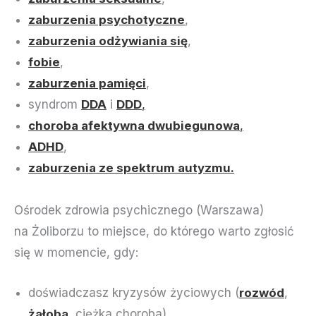
zaburzenia psychotyczne
,
zaburzenia odżywiania się
,
fobie
,
zaburzenia pamięci
,
syndrom
DDA
i
DDD
,
choroba afektywna dwubiegunowa
,
ADHD
,
zaburzenia ze spektrum autyzmu.
Ośrodek zdrowia psychicznego (Warszawa)
na Żoliborzu to miejsce, do którego warto zgłosić
się w momencie, gdy:
doświadczasz kryzysów życiowych (
rozwód
,
żałoba
, ciężka choroba),