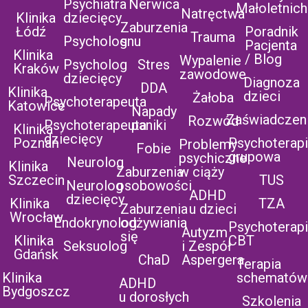
Psychiatra
Nerwica
Małoletnich
Natręctwa
Klinika
dziecięcy
Zaburzenia
Łódź
Poradnik
Trauma
Psycholog
snu
Pacjenta
Klinika
/ Blog
Wypalenie
Psycholog
Stres
Kraków
zawodowe
dziecięcy
Diagnoza
DDA
Klinika
dzieci
Żałoba
Psychoterapeuta
Katowice
Napady
Zaświadczen
Rozwód
Psychoterapeuta
paniki
Klinika
dziecięcy
Poznań
Psychoterap
Problemy
Fobie
grupowa
psychiczne
Neurolog
Klinika
Zaburzenia
w ciąży
Szczecin
TUS
Neurolog
osobowości
ADHD
dziecięcy
Klinika
TZA
Zaburzenia
u dzieci
Wrocław
Endokrynolog
odżywiania
Psychoterap
Autyzm
się
Klinika
CBT
Seksuolog
i Zespół
Gdańsk
ChaD
Aspergera
Terapia
Klinika
schematów
ADHD
Bydgoszcz
u dorosłych
Szkolenia