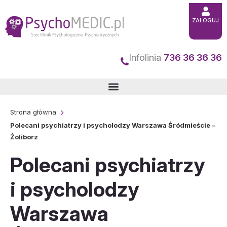
Przejdź
ZALOGUJ
do
treści
Infolinia
736 36 36 36
Strona główna
Polecani psychiatrzy i psycholodzy Warszawa Śródmieście –
Żoliborz
Polecani psychiatrzy
i psycholodzy
Warszawa