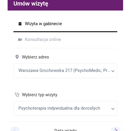
inwestycja w życie. Spokój, zaufanie, zrozumienie, a
przede wszystkim ogromna wiedza i doswiadczenie.
Polecam każdemu kto potrzebuje pomocy. U pani
Marty z pewnością ja znajdzie.