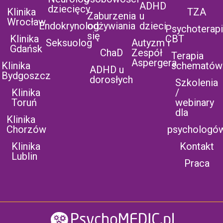
ADHD
dziecięcy
Klinika
TZA
Zaburzenia
u
Wrocław
Endokrynolog
odżywiania
dzieci
Psychoterap
się
Klinika
CBT
Seksuolog
Autyzm i
Gdańsk
ChaD
Zespół
Terapia
Aspergera
Klinika
schematów
ADHD u
Bydgoszcz
dorosłych
Szkolenia
Klinika
/
Toruń
webinary
dla
Klinika
Chorzów
psychologó
Klinika
Kontakt
Lublin
Praca