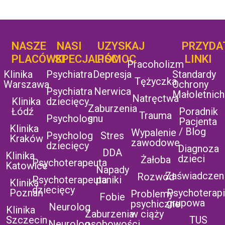
NASZE
NASI
UZYSKAJ
UZYSKAJ
PRZYDA
POMOC
PLACÓWKI
SPECJALIŚCI
POMOC
LINKI
Pracoholizm
Klinika
Psychiatra
Depresja
Standardy
Tężyczka
Warszawa
Ochrony
Psychiatra
Nerwica
Małoletnich
Natręctwa
Klinika
dziecięcy
Zaburzenia
Łódź
Poradnik
Trauma
Psycholog
snu
Pacjenta
Klinika
/ Blog
Wypalenie
Psycholog
Stres
Kraków
zawodowe
dziecięcy
Diagnoza
DDA
Klinika
dzieci
Żałoba
Psychoterapeuta
Katowice
Napady
Zaświadczen
Rozwód
Psychoterapeuta
paniki
Klinika
dziecięcy
Poznań
Psychoterap
Problemy
Fobie
grupowa
psychiczne
Neurolog
Klinika
Zaburzenia
w ciąży
Szczecin
TUS
Neurolog
osobowości