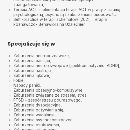
zaangażowania,
Terapia ACT: Implementacja terapii ACT w pracy z traumą
psychologiczną, psychozą i zaburzeniami osobowości,
Self -practice w terapii schematów (2021), Terapia
Poznawczo- Behawioralna Uzależnień.
Specjalizuje się w
Zaburzenia neuropoznawcze,
Zaburzenia pamięci,
Zaburzenia neurorozwojowe [spektrum autyzmu, ADHD],
Zaburzenia nastroju,
Zaburzenia lękowe,
Fobie,
Napady paniki,
Zaburzenia obsesyjno-kompulsywne,
Zaburzenia związane ze stresem, stres,
PTSD – zespół stresu pourazowego,
Zaburzenia dysocjacyjne,
Zaburzenia odżywiania się,
Zaburzenia wydalania,
Zaburzenia psychosomatyczne,
Zaburzenia osobowości,
Zaburzenia zachowania,