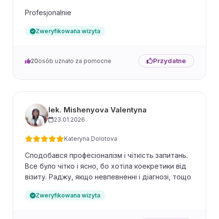
Profesjonalnie
Zweryfikowana wizyta
Przydatne
20
osób uznało za pomocne
lek. Mishenyova Valentyna
23.01.2026
Kateryna Dolotova
Сподобався професіоналізм і чіткість запитань.
Все було чітко і ясно, бо хотіла коекретики від
візиту. Раджу, якщо невпевненні і діагнозі, тощо
Zweryfikowana wizyta