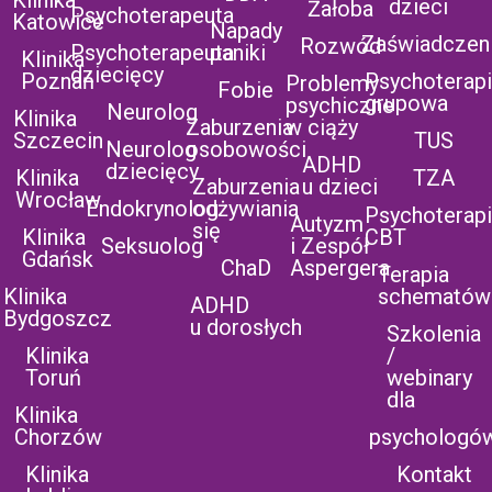
Klinika
dzieci
Żałoba
Psychoterapeuta
Katowice
Napady
Zaświadczen
Rozwód
Psychoterapeuta
paniki
Klinika
dziecięcy
Poznań
Psychoterap
Problemy
Fobie
grupowa
psychiczne
Neurolog
Klinika
Zaburzenia
w ciąży
Szczecin
TUS
Neurolog
osobowości
ADHD
dziecięcy
Klinika
TZA
Zaburzenia
u dzieci
Wrocław
Endokrynolog
odżywiania
Psychoterap
Autyzm
się
Klinika
CBT
Seksuolog
i Zespół
Gdańsk
ChaD
Aspergera
Terapia
Klinika
schematów
ADHD
Bydgoszcz
u dorosłych
Szkolenia
Klinika
/
Toruń
webinary
dla
Klinika
Chorzów
psychologó
Klinika
Kontakt