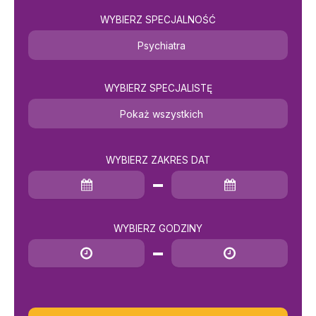
WYBIERZ SPECJALNOŚĆ
Psychiatra
WYBIERZ SPECJALISTĘ
Pokaż wszystkich
WYBIERZ ZAKRES DAT
Data rozpoczęcia
Data zakończenia
WYBIERZ GODZINY
Godzina rozpoczęcia
Godzina zakończenia