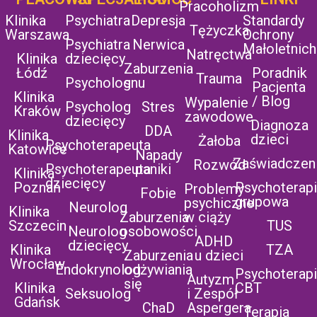
Pracoholizm
Klinika
Psychiatra
Depresja
Standardy
Tężyczka
Warszawa
Ochrony
Psychiatra
Nerwica
Małoletnich
Natręctwa
Klinika
dziecięcy
Zaburzenia
Łódź
Poradnik
Trauma
Psycholog
snu
Pacjenta
Klinika
/ Blog
Wypalenie
Psycholog
Stres
Kraków
zawodowe
dziecięcy
Diagnoza
DDA
Klinika
dzieci
Żałoba
Psychoterapeuta
Katowice
Napady
Zaświadczen
Rozwód
Psychoterapeuta
paniki
Klinika
dziecięcy
Poznań
Psychoterap
Problemy
Fobie
grupowa
psychiczne
Neurolog
Klinika
Zaburzenia
w ciąży
Szczecin
TUS
Neurolog
osobowości
ADHD
dziecięcy
Klinika
TZA
Zaburzenia
u dzieci
Wrocław
Endokrynolog
odżywiania
Psychoterap
Autyzm
się
Klinika
CBT
Seksuolog
i Zespół
Gdańsk
ChaD
Aspergera
Terapia