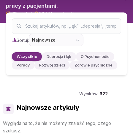
pracy z pacjentami.
622 artykuły
607,3 tys. odczytów
Najnowsze
Sortuj:
Wszystkie
Depresja i lęk
O Psychomedic
Porady
Rozwój dzieci
Zdrowie psychiczne
Wyników:
622
Najnowsze artykuły
Wygląda na to, że nie możemy znaleźć tego, czego
szukasz.