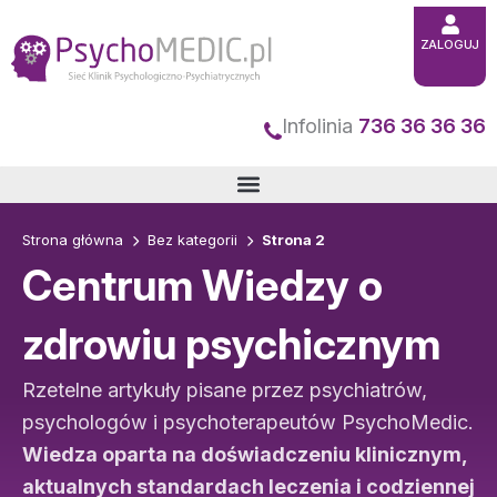
Przejdź
do
ZALOGUJ
treści
Infolinia
736 36 36 36
Strona główna
Bez kategorii
Strona 2
Centrum Wiedzy o
zdrowiu psychicznym
Rzetelne artykuły pisane przez psychiatrów,
psychologów i psychoterapeutów PsychoMedic.
Wiedza oparta na doświadczeniu klinicznym,
aktualnych standardach leczenia i codziennej