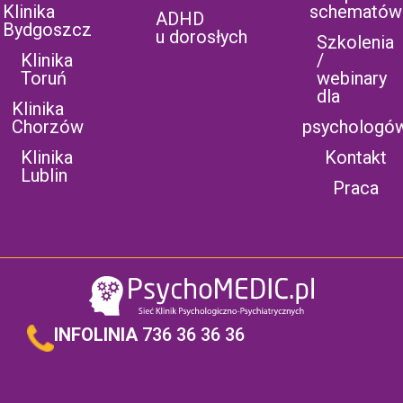
Klinika
schematów
ADHD
Bydgoszcz
u dorosłych
Szkolenia
Klinika
/
Toruń
webinary
dla
Klinika
Chorzów
psychologó
Klinika
Kontakt
Lublin
Praca
INFOLINIA
736 36 36 36