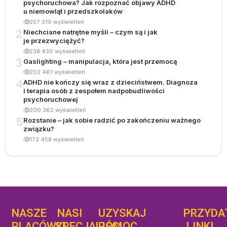
psychoruchowa? Jak rozpoznać objawy ADHD
u niemowląt i przedszkolaków
257 310 wyświetleń
2
Niechciane natrętne myśli – czym są i jak
je przezwyciężyć?
236 830 wyświetleń
3
Gaslighting – manipulacja, która jest przemocą
202 461 wyświetleń
4
ADHD nie kończy się wraz z dzieciństwem. Diagnoza
i terapia osób z zespołem nadpobudliwości
psychoruchowej
200 362 wyświetleń
5
Rozstanie – jak sobie radzić po zakończeniu ważnego
związku?
172 458 wyświetleń
NASZE
NASI
UZYSKAJ
UZYSKAJ
PRZYDA
POMOC
PLACÓWKI
SPECJALIŚCI
POMOC
LINKI