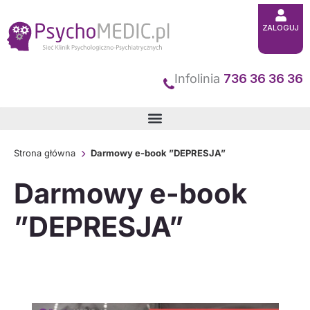
Przejdź
ZALOGUJ
do
treści
Infolinia
736 36 36 36
Strona główna
Darmowy e-book ”DEPRESJA”
Darmowy e-book
”DEPRESJA”