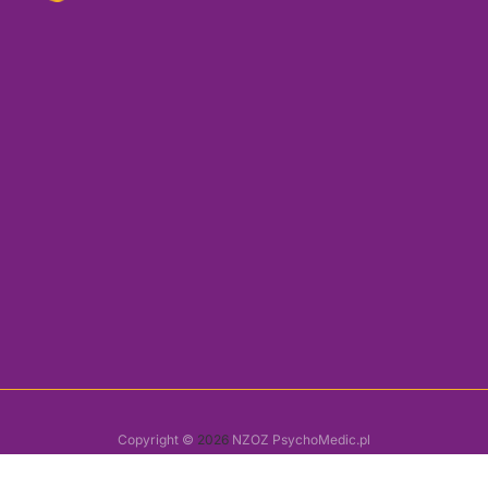
Copyright ©
2026
NZOZ PsychoMedic.pl