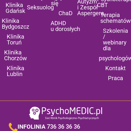
Autyzm
się
Klinika
CBT
Seksuolog
i Zespół
Gdańsk
ChaD
Aspergera
Terapia
Klinika
schematów
ADHD
Bydgoszcz
u dorosłych
Szkolenia
Klinika
/
Toruń
webinary
dla
Klinika
Chorzów
psychologó
Klinika
Kontakt
Lublin
Praca
INFOLINIA
736 36 36 36