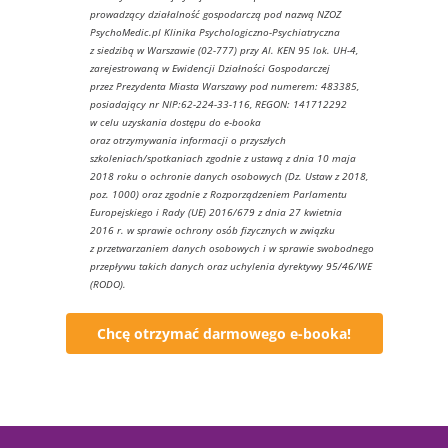
prowadzący działalność gospodarczą pod nazwą NZOZ
PsychoMedic.pl Klinika Psychologiczno-Psychiatryczna
z siedzibą w Warszawie (02-777) przy Al. KEN 95 lok. UH-4,
zarejestrowaną w Ewidencji Działności Gospodarczej
przez Prezydenta Miasta Warszawy pod numerem: 483385,
posiadający nr NIP:62-224-33-116, REGON: 141712292
w celu uzyskania dostępu do e-booka
oraz otrzymywania informacji o przyszłych
szkoleniach/spotkaniach zgodnie z ustawą z dnia 10 maja
2018 roku o ochronie danych osobowych (Dz. Ustaw z 2018,
poz. 1000) oraz zgodnie z Rozporządzeniem Parlamentu
Europejskiego i Rady (UE) 2016/679 z dnia 27 kwietnia
2016 r. w sprawie ochrony osób fizycznych w związku
z przetwarzaniem danych osobowych i w sprawie swobodnego
przepływu takich danych oraz uchylenia dyrektywy 95/46/WE
(RODO).
Chcę otrzymać darmowego e-booka!