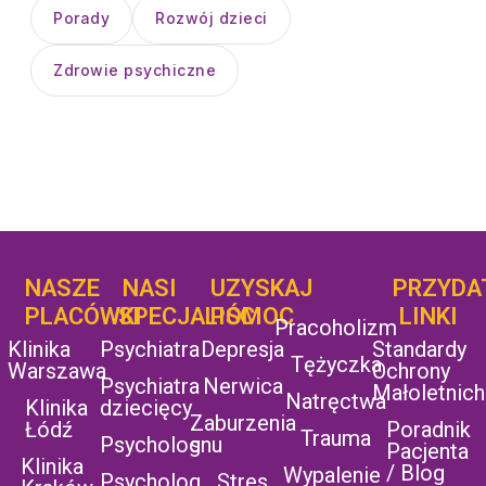
Porady
Rozwój dzieci
Zdrowie psychiczne
NASZE
NASI
UZYSKAJ
UZYSKAJ
PRZYDA
POMOC
PLACÓWKI
SPECJALIŚCI
POMOC
LINKI
Pracoholizm
Klinika
Psychiatra
Depresja
Standardy
Tężyczka
Warszawa
Ochrony
Psychiatra
Nerwica
Małoletnich
Natręctwa
Klinika
dziecięcy
Zaburzenia
Łódź
Poradnik
Trauma
Psycholog
snu
Pacjenta
Klinika
/ Blog
Wypalenie
Psycholog
Stres