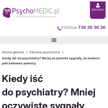
Przejdź
do
ZALOGUJ
treści
Infolinia
736 36 36 36
Strona główna
Zdrowie psychiczne
Kiedy iść do psychiatry? Mniej oczywiste sygnały, że możesz
potrzebować pomocy
Kiedy iść
do psychiatry? Mniej
oczywiste sygnały,