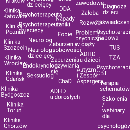
Kraków
zawodowe
dziecięcy
Diagnoza
DDA
Klinika
dzieci
Żałoba
Psychoterapeuta
Katowice
Napady
Zaświadczen
Rozwód
Psychoterapeuta
paniki
Klinika
dziecięcy
Poznań
Psychoterap
Problemy
Fobie
grupowa
psychiczne
Neurolog
Klinika
Zaburzenia
w ciąży
Szczecin
TUS
Neurolog
osobowości
ADHD
dziecięcy
Klinika
TZA
Zaburzenia
u dzieci
Wrocław
Endokrynolog
odżywiania
Psychoterap
Autyzm
się
Klinika
CBT
Seksuolog
i Zespół
Gdańsk
ChaD
Aspergera
Terapia
Klinika
schematów
ADHD
Bydgoszcz
u dorosłych
Szkolenia
Klinika
/
Toruń
webinary
dla
Klinika
Chorzów
psychologó