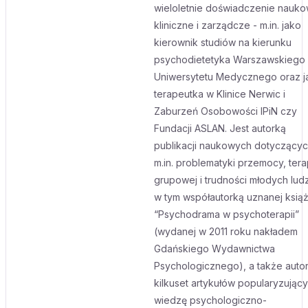
wieloletnie doświadczenie nauko
kliniczne i zarządcze - m.in. jako
kierownik studiów na kierunku
psychodietetyka Warszawskiego
Uniwersytetu Medycznego oraz j
terapeutka w Klinice Nerwic i
Zaburzeń Osobowości IPiN czy
Fundacji ASLAN. Jest autorką
publikacji naukowych dotyczący
m.in. problematyki przemocy, terap
grupowej i trudności młodych ludz
w tym współautorką uznanej książ
“Psychodrama w psychoterapii”
(wydanej w 2011 roku nakładem
Gdańskiego Wydawnictwa
Psychologicznego), a także auto
kilkuset artykułów popularyzując
wiedzę psychologiczno-