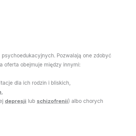
ji psychoedukacyjnych. Pozwalają one zdobyć
 oferta obejmuje między innymi:
cje dla ich rodzin i bliskich,
h
,
ej
depresji
lub
schizofrenii
) albo chorych