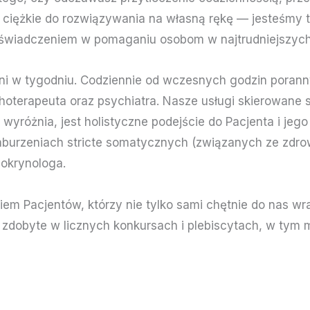
t ciężkie do rozwiązywania na własną rękę — jesteśmy
doświadczeniem w pomaganiu osobom w najtrudniejszych
dni w tygodniu. Codziennie od wczesnych godzin poran
hoterapeuta oraz psychiatra. Nasze usługi skierowane
s wyróżnia, jest holistyczne podejście do Pacjenta i j
urzeniach stricte somatycznych (związanych ze zdrow
dokrynologa.
em Pacjentów, którzy nie tylko sami chętnie do nas wra
zdobyte w licznych konkursach i plebiscytach, w tym m