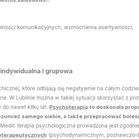
zdolności komunikacyjnych, wzmocnienia asertywności,
 indywidualna i grupowa
hicznej, które odbijają się negatywnie na całym codz
e. W Lublinie można w takiej sytuacji skorzystać z prof
 do nawet kilku lat.
Psychoterapia
to doskonała prop
ozumieć samego siebie, a także przepracować bolesn
edic terapia psychologiczna prowadzona jest zgodni
oterapeutycznych
(psychodynamicznym, poznawczo-b