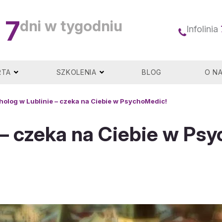
7
dni w tygodniu
Infolinia
RTA
SZKOLENIA
BLOG
O N
holog w Lublinie – czeka na Ciebie w PsychoMedic!
 – czeka na Ciebie w Ps