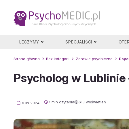
Przejdź
do
treści
LECZYMY
SPECJALIŚCI
OFE
Strona główna
Bez kategorii
Zdrowie psychiczne
Psyc
Psycholog w Lublinie
7 min czytania
613 wyświetleń
6 lis 2024