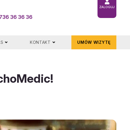
ZALOGUJ
736 36 36 36
AS
KONTAKT
UMÓW WIZYTĘ
ychoMedic!