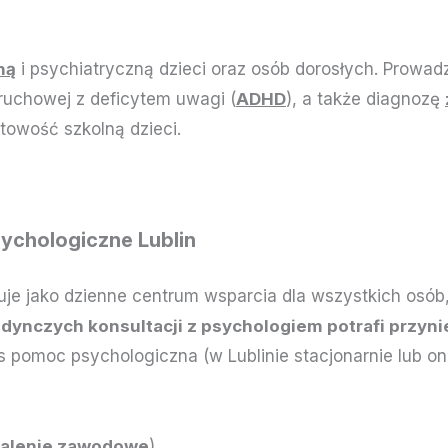
ną
i psychiatryczną dzieci oraz osób dorosłych. Prowa
ruchowej z deficytem uwagi (
ADHD
), a także diagnozę
owość szkolną dzieci.
ychologiczne Lublin
uje jako dzienne centrum wsparcia dla wszystkich osób,
jedynczych konsultacji z psychologiem potrafi przyn
pomoc psychologiczna (w Lublinie stacjonarnie lub onl
alenie zawodowe
),