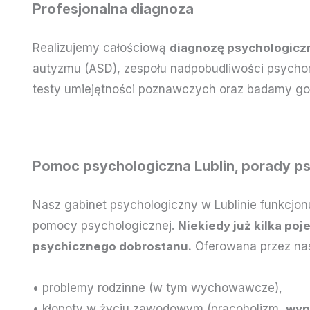
Profesjonalna diagnoza
Realizujemy całościową
diagnozę psychologicz
autyzmu (ASD), zespołu nadpobudliwości psycho
testy umiejętności poznawczych oraz badamy got
Pomoc psychologiczna Lublin, porady ps
Nasz gabinet psychologiczny w Lublinie funkcjon
pomocy psychologicznej.
Niekiedy już kilka po
psychicznego dobrostanu.
Oferowana przez nas 
• problemy rodzinne (w tym wychowawcze),
• kłopoty w życiu zawodowym (pracoholizm,
wyp