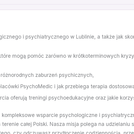
icznego i psychiatrycznego w Lublinie, a także jak sk
a, które mogą pomóc zarówno w krótkoterminowych kryzy
 różnorodnych zaburzeń psychicznych,
placówki PsychoMedic i jak przebiega terapia dostosow
cia oferują treningi psychoedukacyjne oraz jakie korzyś
kompleksowe wsparcie psychologiczne i psychiatryczn
na terenie całej Polski. Nasza misja polega na udziela
 tego, czy odczuwasz przytłoczenie codziennością, prz