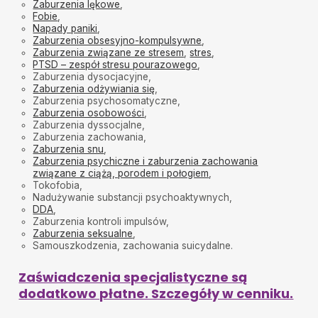
Zaburzenia lękowe
,
Fobie
,
Napady paniki
,
Zaburzenia obsesyjno-kompulsywne
,
Zaburzenia związane ze stresem
,
stres
,
PTSD – zespół stresu pourazowego
,
Zaburzenia dysocjacyjne,
Zaburzenia odżywiania się
,
Zaburzenia psychosomatyczne,
Zaburzenia osobowości
,
Zaburzenia dyssocjalne,
Zaburzenia zachowania,
Zaburzenia snu
,
Zaburzenia psychiczne i zaburzenia zachowania
związane z ciążą, porodem i połogiem
,
Tokofobia,
Nadużywanie substancji psychoaktywnych,
DDA
,
Zaburzenia kontroli impulsów,
Zaburzenia seksualne
,
Samouszkodzenia, zachowania suicydalne.
Zaświadczenia specjalistyczne są
dodatkowo płatne. Szczegóły w cenniku.