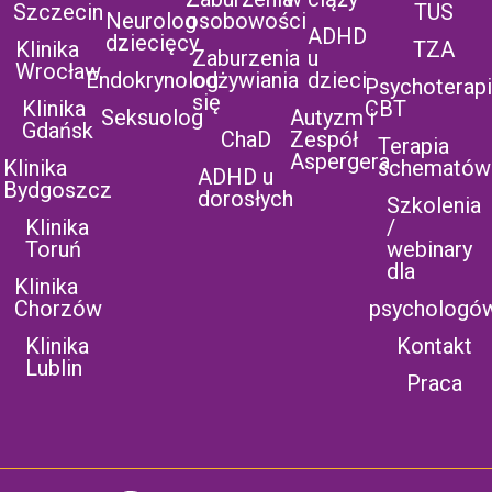
Szczecin
TUS
Neurolog
osobowości
ADHD
dziecięcy
Klinika
TZA
Zaburzenia
u
Wrocław
Endokrynolog
odżywiania
dzieci
Psychoterap
się
Klinika
CBT
Seksuolog
Autyzm i
Gdańsk
ChaD
Zespół
Terapia
Aspergera
Klinika
schematów
ADHD u
Bydgoszcz
dorosłych
Szkolenia
Klinika
/
Toruń
webinary
dla
Klinika
Chorzów
psychologó
Klinika
Kontakt
Lublin
Praca