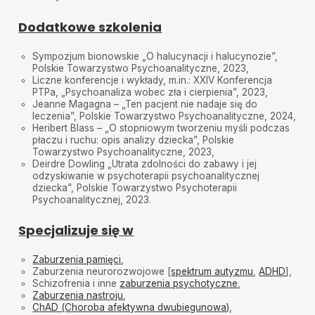
Dodatkowe szkolenia
Sympozjum bionowskie „O halucynacji i halucynozie”,
Polskie Towarzystwo Psychoanalityczne, 2023,
Liczne konferencje i wykłady, m.in.: XXIV Konferencja
PTPa, „Psychoanaliza wobec zła i cierpienia”, 2023,
Jeanne Magagna – „Ten pacjent nie nadaje się do
leczenia”, Polskie Towarzystwo Psychoanalityczne, 2024,
Heribert Blass – „O stopniowym tworzeniu myśli podczas
płaczu i ruchu: opis analizy dziecka”, Polskie
Towarzystwo Psychoanalityczne, 2023,
Deirdre Dowling „Utrata zdolności do zabawy i jej
odzyskiwanie w psychoterapii psychoanalitycznej
dziecka”, Polskie Towarzystwo Psychoterapii
Psychoanalitycznej, 2023.
Specjalizuje się w
Zaburzenia pamięci
,
Zaburzenia neurorozwojowe [
spektrum autyzmu
,
ADHD
],
Schizofrenia i inne
zaburzenia psychotyczne
,
Zaburzenia nastroju
,
ChAD (Choroba afektywna dwubiegunowa)
,