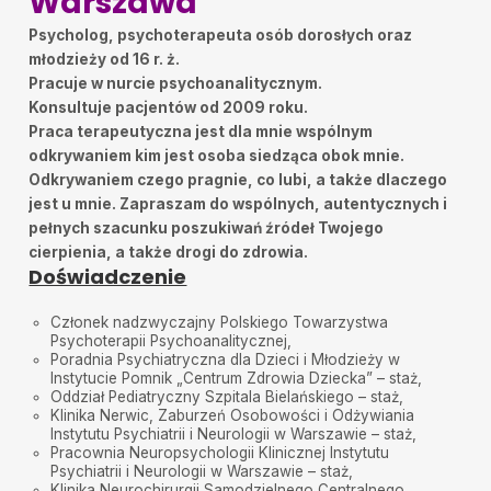
Warszawa
Psycholog, psychoterapeuta osób dorosłych oraz
młodzieży od 16 r. ż.
Pracuje w nurcie psychoanalitycznym.
Konsultuje pacjentów od 2009 roku.
Praca terapeutyczna jest dla mnie wspólnym
odkrywaniem kim jest osoba siedząca obok mnie.
Odkrywaniem czego pragnie, co lubi, a także dlaczego
jest u mnie. Zapraszam do wspólnych, autentycznych i
pełnych szacunku poszukiwań źródeł Twojego
cierpienia, a także drogi do zdrowia.
Doświadczenie
Członek nadzwyczajny Polskiego Towarzystwa
Psychoterapii Psychoanalitycznej,
Poradnia Psychiatryczna dla Dzieci i Młodzieży w
Instytucie Pomnik „Centrum Zdrowia Dziecka” – staż,
Oddział Pediatryczny Szpitala Bielańskiego – staż,
Klinika Nerwic, Zaburzeń Osobowości i Odżywiania
Instytutu Psychiatrii i Neurologii w Warszawie – staż,
Pracownia Neuropsychologii Klinicznej Instytutu
Psychiatrii i Neurologii w Warszawie – staż,
Klinika Neurochirurgii Samodzielnego Centralnego