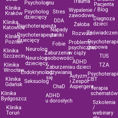
Trauma
Psycholog
snu
Pacjenta
Klinika
/ Blog
Wypalenie
Psycholog
Stres
Kraków
zawodowe
dziecięcy
Diagnoza
DDA
Klinika
dzieci
Żałoba
Psychoterapeuta
Katowice
Napady
Zaświadczen
Rozwód
Psychoterapeuta
paniki
Klinika
dziecięcy
Poznań
Psychoterap
Problemy
Fobie
grupowa
psychiczne
Neurolog
Klinika
Zaburzenia
w ciąży
Szczecin
TUS
Neurolog
osobowości
ADHD
dziecięcy
Klinika
TZA
Zaburzenia
u dzieci
Wrocław
Endokrynolog
odżywiania
Psychoterap
Autyzm
się
Klinika
CBT
Seksuolog
i Zespół
Gdańsk
ChaD
Aspergera
Terapia
Klinika
schematów
ADHD
Bydgoszcz
u dorosłych
Szkolenia
Klinika
/
Toruń
webinary
dla