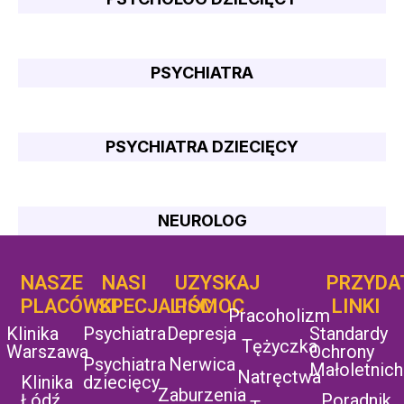
PSYCHIATRA
PSYCHIATRA DZIECIĘCY
NEUROLOG
NASZE
NASI
UZYSKAJ
UZYSKAJ
PRZYDA
POMOC
PLACÓWKI
SPECJALIŚCI
POMOC
LINKI
Pracoholizm
Klinika
Psychiatra
Depresja
Standardy
Tężyczka
Warszawa
Ochrony
Psychiatra
Nerwica
Małoletnich
Natręctwa
Klinika
dziecięcy
Zaburzenia
Łódź
Poradnik