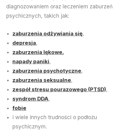
diagnozowaniem oraz leczeniem zaburzeń
psychicznych, takich jak:
zaburzenia odżywiania się
,
depresja
,
zaburzenia lękowe
,
napady paniki
,
zaburzenia psychotyczne
,
zaburzenia seksualne
,
zespół stresu pourazowego (PTSD)
,
syndrom DDA
,
fobie
i wiele innych trudności o podłożu
psychicznym.