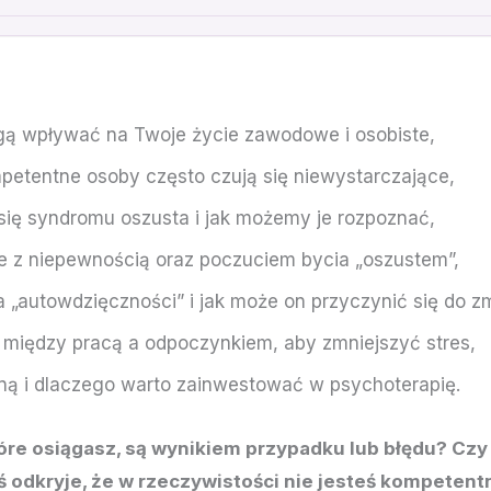
ogą wpływać na Twoje życie zawodowe i osobiste,
petentne osoby często czują się niewystarczające,
 się syndromu oszusta i jak możemy je rozpoznać,
ie z niepewnością oraz poczuciem bycia „oszustem”,
 „autowdzięczności” i jak może on przyczynić się do zm
iędzy pracą a odpoczynkiem, aby zmniejszyć stres,
eną i dlaczego warto zainwestować w psychoterapię.
tóre osiągasz, są wynikiem przypadku lub błędu? Czy
oś odkryje, że w rzeczywistości nie jesteś kompetent