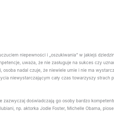
zuciem niepewności i „oszukiwania” w jakiejś dziedzini
etencje, uważa, że nie zasługuje na sukces czy uzna
, osoba nadal czuje, że niewiele umie i nie ma wystar
ycia niewystarczającym cały czas towarzyszy strach pr
e zazwyczaj doświadczają go osoby bardzo kompetentn
 lubiani, np. aktorka Jodie Foster, Michelle Obama, pi