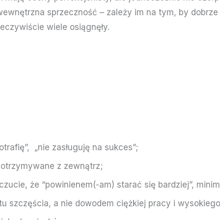
 wewnętrzna sprzeczność – zależy im na tym, by dobrz
zeczywiście wiele osiągnęły.
rafię”, „nie zasługuję na sukces”;
 otrzymywane z zewnątrz;
ucie, że “powinienem(-am) starać się bardziej”, minima
utu szczęścia, a nie dowodem ciężkiej pracy i wysokieg