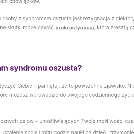
ich obowiązków.
osoby z syndromem oszusta jest rezygnacja z niektóryc
bne skutki może dawać
prokrastynacja
, która zresztą 
zam syndromu oszusta?
yczyć Ciebie – pamiętaj, że to powszchne zjawisko. Ni
 które możesz wprowadzić do swojego codziennego życi
ycznych celów – umożliwiających Twoje możliwości cza
ustalenie sobie limitu godzin nauki na dzień i trzymanie