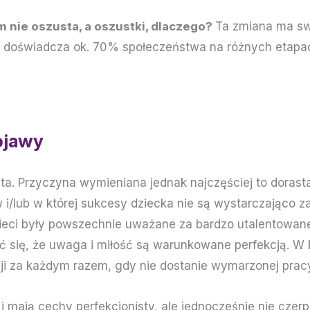
 nie oszusta, a oszustki, dlaczego?
Ta zmiana ma sw
o doświadcza ok. 70% społeczeństwa na różnych etapac
bjawy
Przyczyna wymieniana jednak najczęściej to dorastani
/lub w której sukcesy dziecka nie są wystarczająco z
dzieci były powszechnie uważane za bardzo utalentowan
ć się, że uwaga i miłość są warunkowane perfekcją. W k
i za każdym razem, gdy nie dostanie wymarzonej pracy
 mają cechy perfekcjonisty, ale jednocześnie nie czerp