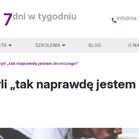
7
dni w tygodniu
Infolinia
RTA
SZKOLENIA
BLOG
O N
yli „tak naprawdę jestem do niczego”
li „tak naprawdę jestem