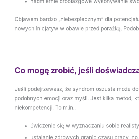
nadmiernie drobiazgowe wykonywanie swo
Objawem bardzo „niebezpiecznym” dla potencjału 
nowych inicjatyw w obawie przed porażką. Podo
Co mogę zrobić, jeśli doświadc
Jeśli podejrzewasz, że syndrom oszusta może dot
podobnych emocji oraz myśli. Jest kilka metod,
niekompetencji. To m.in.:
ćwiczenie się w wyznaczaniu sobie realist
ustalanie zdrowych granic czasu pracy, np. 