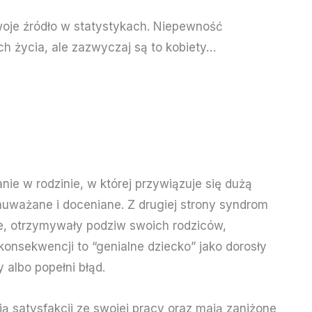
oje źródło w statystykach. Niepewność
h życia, ale zazwyczaj są to kobiety…
e w rodzinie, w której przywiązuje się dużą
auważane i doceniane. Z drugiej strony syndrom
e, otrzymywały podziw swoich rodziców,
onsekwencji to “genialne dziecko” jako dorosły
 albo popełni błąd.
ią satysfakcji ze swojej pracy oraz mają zaniżone