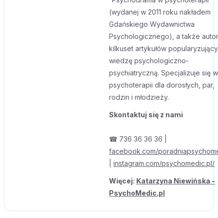
(wydanej w 2011 roku nakładem
Gdańskiego Wydawnictwa
Psychologicznego), a także auto
kilkuset artykułów popularyzując
wiedzę psychologiczno-
psychiatryczną. Specjalizuje się w
psychoterapii dla dorosłych, par,
rodzin i młodzieży.
Skontaktuj się z nami
☎ 736 36 36 36 |
facebook.com/poradniapsychom
|
instagram.com/psychomedic.pl/
Więcej:
Katarzyna Niewińska -
PsychoMedic.pl