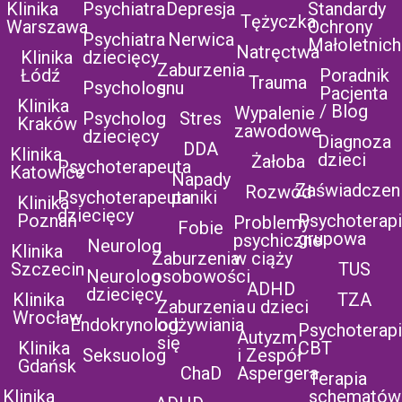
Klinika
Psychiatra
Depresja
Standardy
Tężyczka
Warszawa
Ochrony
Psychiatra
Nerwica
Małoletnich
Natręctwa
Klinika
dziecięcy
Zaburzenia
Łódź
Poradnik
Trauma
Psycholog
snu
Pacjenta
Klinika
/ Blog
Wypalenie
Psycholog
Stres
Kraków
zawodowe
dziecięcy
Diagnoza
DDA
Klinika
dzieci
Żałoba
Psychoterapeuta
Katowice
Napady
Zaświadczen
Rozwód
Psychoterapeuta
paniki
Klinika
dziecięcy
Poznań
Psychoterap
Problemy
Fobie
grupowa
psychiczne
Neurolog
Klinika
Zaburzenia
w ciąży
Szczecin
TUS
Neurolog
osobowości
ADHD
dziecięcy
Klinika
TZA
Zaburzenia
u dzieci
Wrocław
Endokrynolog
odżywiania
Psychoterap
Autyzm
się
Klinika
CBT
Seksuolog
i Zespół
Gdańsk
ChaD
Aspergera
Terapia
Klinika
schematów