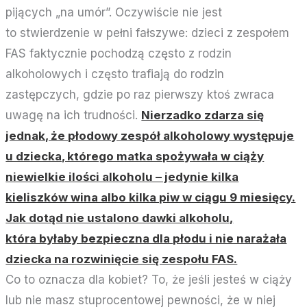
pijących „na umór”. Oczywiście nie jest
to stwierdzenie w pełni fałszywe: dzieci z zespołem
FAS faktycznie pochodzą często z rodzin
alkoholowych i często trafiają do rodzin
zastępczych, gdzie po raz pierwszy ktoś zwraca
uwagę na ich trudności.
Nierzadko zdarza się
jednak, że płodowy zespół alkoholowy występuje
u dziecka, którego matka spożywała w ciąży
niewielkie ilości alkoholu – jedynie kilka
kieliszków wina albo kilka piw w ciągu 9 miesięcy.
Jak dotąd nie ustalono dawki alkoholu,
która byłaby bezpieczna dla płodu i nie narażała
dziecka na rozwinięcie się zespołu FAS.
Co to oznacza dla kobiet? To, że jeśli jesteś w ciąży
lub nie masz stuprocentowej pewności, że w niej