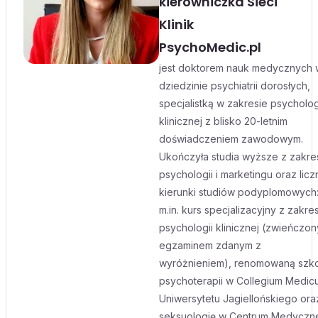
kierowniczka Sieci
Klinik
PsychoMedic.pl
jest doktorem nauk medycznych 
dziedzinie psychiatrii dorosłych,
specjalistką w zakresie psycholog
klinicznej z blisko 20-letnim
doświadczeniem zawodowym.
Ukończyła studia wyższe z zakre
psychologii i marketingu oraz licz
kierunki studiów podyplomowych
m.in. kurs specjalizacyjny z zakre
psychologii klinicznej (zwieńczon
egzaminem zdanym z
wyróżnieniem), renomowaną szk
psychoterapii w Collegium Medic
Uniwersytetu Jagiellońskiego ora
seksuologię w Centrum Medyczn