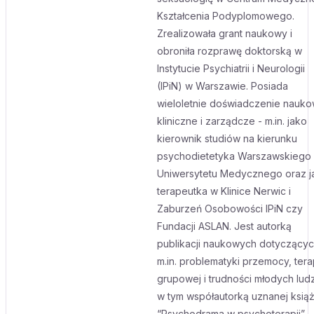
Kształcenia Podyplomowego.
Zrealizowała grant naukowy i
obroniła rozprawę doktorską w
Instytucie Psychiatrii i Neurologii
(IPiN) w Warszawie. Posiada
wieloletnie doświadczenie nauko
kliniczne i zarządcze - m.in. jako
kierownik studiów na kierunku
psychodietetyka Warszawskiego
Uniwersytetu Medycznego oraz j
terapeutka w Klinice Nerwic i
Zaburzeń Osobowości IPiN czy
Fundacji ASLAN. Jest autorką
publikacji naukowych dotyczący
m.in. problematyki przemocy, terap
grupowej i trudności młodych ludz
w tym współautorką uznanej książ
“Psychodrama w psychoterapii”