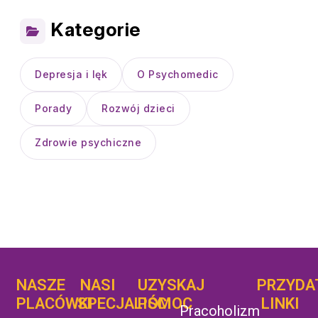
Kategorie
Depresja i lęk
O Psychomedic
Porady
Rozwój dzieci
Zdrowie psychiczne
NASZE
NASI
UZYSKAJ
UZYSKAJ
PRZYDA
POMOC
PLACÓWKI
SPECJALIŚCI
POMOC
LINKI
Pracoholizm